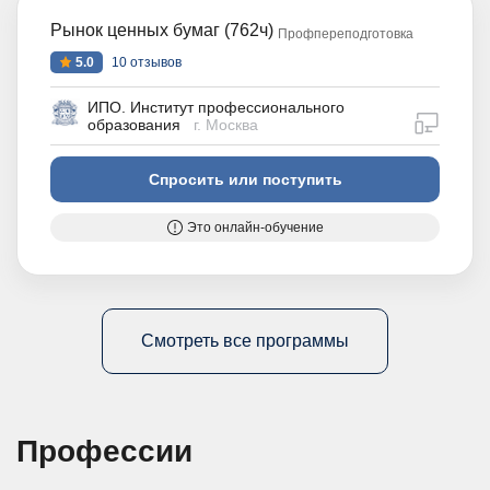
Рынок ценных бумаг (762ч)
Профпереподготовка
5.0
10 отзывов
ИПО. Институт профессионального
дистан
образования
г. Москва
Спросить или поступить
Это онлайн-обучение
Смотреть все программы
Профессии