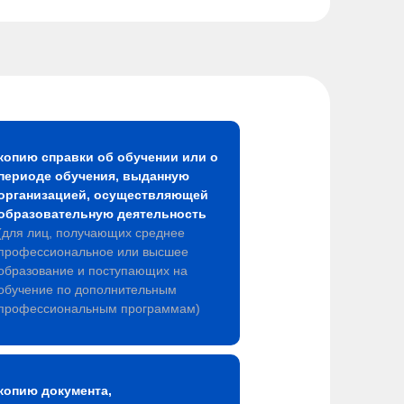
копию справки об обучении или о
периоде обучения, выданную
организацией, осуществляющей
образовательную деятельность
(для лиц, получающих среднее
профессиональное или высшее
образование и поступающих на
обучение по дополнительным
профессиональным программам)
копию документа,