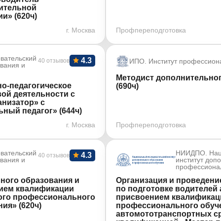
нительной
и» (620ч)
г. Москва
Профпереподготовка
вательский
4.3
40 отзывов
ИПО. Институт профессион
ования и
Методист дополнительно
о-педагогическое
(690ч)
ой деятельности с
анизатор» с
ный педагог» (644ч)
г. Москва
Профпереподготовка
вательский
НИИДПО. Нац
4.3
40 отзывов
ования и
институт доп
профессиона
ного образования и
Организация и проведени
нием квалификации
по подготовке водителей
ого профессионального
присвоением квалификац
ия» (620ч)
профессионального обуче
автомототранспортных ср