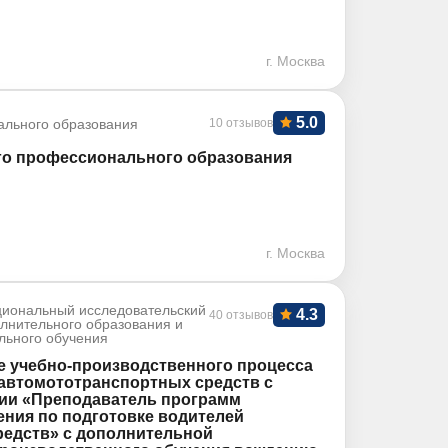
г. Москва
5.0
ального образования
10 отзывов
го профессионального образования
г. Москва
иональный исследовательский
4.3
40 отзывов
олнительного образования и
льного обучения
е учебно-производственного процесса
 автомототранспортных средств с
ии «Преподаватель программ
ния по подготовке водителей
едств» с дополнительной