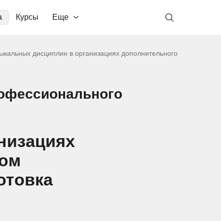
а
Курсы
Еще
ыкальных дисциплин в организациях дополнительного
рофессионального
низациях
том
отовка