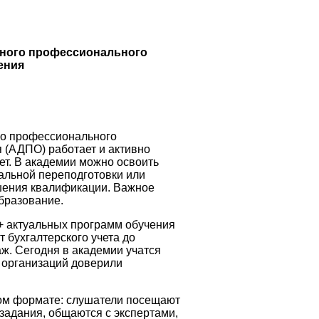
ьного профессионального
ения
го профессионального
 (АДПО) работает и активно
ет. В академии можно освоить
альной переподготовки или
шения квалификации. Важное
бразование.
 актуальных программ обучения
 бухгалтерского учета до
аж. Сегодня в академии учатся
 организаций доверили
ом формате: слушатели посещают
задания, общаются с экспертами,