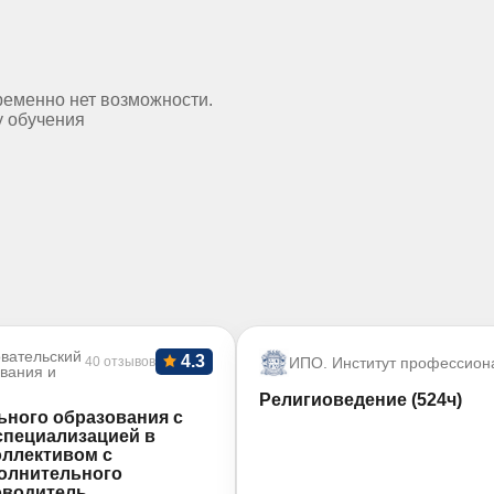
ременно нет возможности.
у обучения
вательский
4.3
40 отзывов
ИПО. Институт профессион
ования и
Религиоведение (524ч)
ьного образования с
специализацией в
оллективом с
олнительного
оводитель