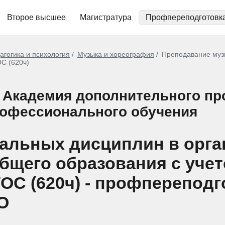
Второе высшее
Магистратура
Профпереподготовк
агогика и психология
Музыка и хореография
Преподавание муз
С (620ч)
 Академия дополнительного п
рофессионального обучения
альных дисциплин в орга
бщего образования с уче
ОС (620ч) - профпереподг
О