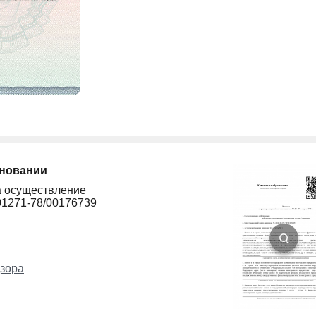
сновании
а осуществление
01271-78/00176739
зора