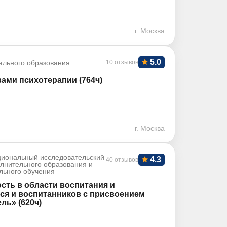
г. Москва
5.0
ального образования
10 отзывов
ами психотерапии (764ч)
г. Москва
иональный исследовательский
4.3
40 отзывов
олнительного образования и
льного обучения
сть в области воспитания и
я и воспитанников с присвоением
ль» (620ч)