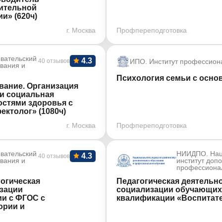
нительной
и» (620ч)
г. Москва
Профпереподготовка
вательский
4.3
40 отзывов
ИПО. Институт профессион
ования и
Психология семьи с основ
вание. Организация
 и социальная
остями здоровья с
ктолог» (1080ч)
г. Москва
Профпереподготовка
вательский
НИИДПО. Нац
4.3
40 отзывов
ования и
институт доп
профессиона
гогическая
Педагогическая деятельно
изации
социализации обучающихс
ии с ФГОС с
квалификации «Воспитате
ории и