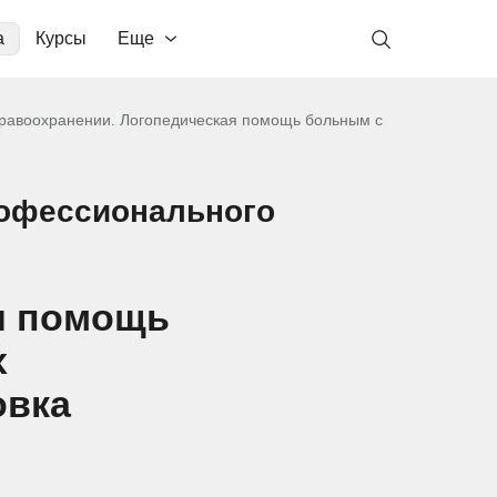
а
Курсы
Еще
дравоохранении. Логопедическая помощь больным с
рофессионального
я помощь
х
овка