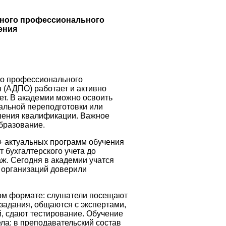
ьного профессионального
ения
го профессионального
 (АДПО) работает и активно
ет. В академии можно освоить
альной переподготовки или
шения квалификации. Важное
бразование.
 актуальных программ обучения
 бухгалтерского учета до
аж. Сегодня в академии учатся
 организаций доверили
ом формате: слушатели посещают
задания, общаются с экспертами,
, сдают тестирование. Обучение
ла: в преподавательский состав