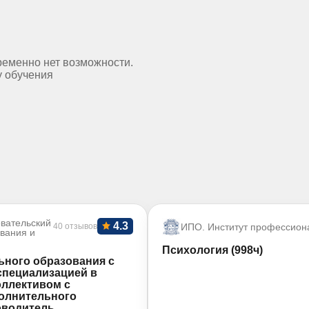
ременно нет возможности.
у обучения
вательский
4.3
40 отзывов
ИПО. Институт профессион
ования и
Психология (998ч)
ьного образования с
специализацией в
оллективом с
олнительного
оводитель