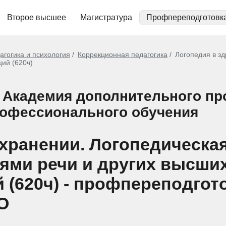
Второе высшее
Магистратура
Профпереподготовк
агогика и психология
Коррекционная педагогика
Логопедия в з
ий (620ч)
 Академия дополнительного п
рофессионального обучения
охранении. Логопедическа
ями речи и других высши
 (620ч) - профпереподгот
О