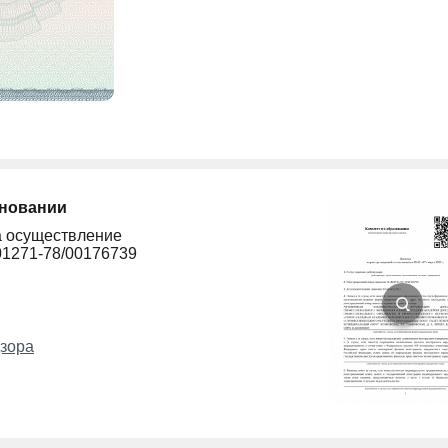
сновании
а осуществление
01271-78/00176739
зора