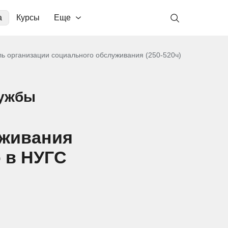
а
Курсы
Еще
ь организации социального обслуживания (250-520ч)
лужбы
уживания
о в НУГС