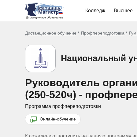
Колледж
Высшее
Дистанционное обучение
Профпереподготовка
Гум
Национальный ун
Руководитель орган
(250-520ч) - профпе
Программа профпереподготовки
Онлайн-обучение
К сожалению, поступить на данную программу в