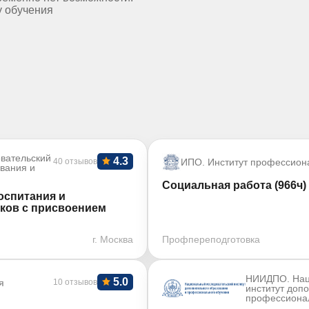
у обучения
вательский
4.3
40 отзывов
ИПО. Институт профессион
ования и
Социальная работа (966ч)
оспитания и
ков с присвоением
г. Москва
Профпереподготовка
НИИДПО. Нац
5.0
я
10 отзывов
институт доп
профессиона