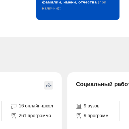
фамилии, имени, отчества
(при
наличии)
;
Социальный рабо
16 онлайн-школ
9 вузов
261 программа
9 программ