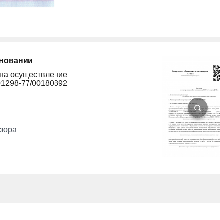
сновании
 на осуществление
01298-77/00180892
зора