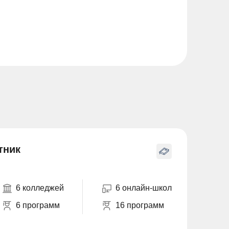
тник
6 колледжей
6 онлайн-школ
6 программ
16 программ