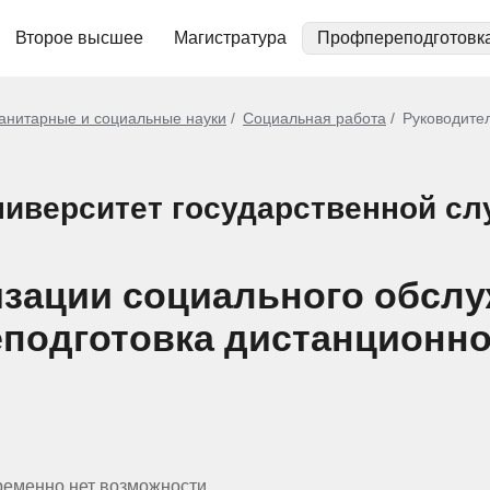
Второе высшее
Магистратура
Профпереподготовк
анитарные и социальные науки
Социальная работа
Руководител
иверситет государственной с
изации социального обсл
реподготовка дистанционн
ременно нет возможности.