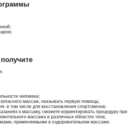
рограммы
нкой;
наров;
 получите
е.
льности человека;
езопасного массаж, оказывать первую помощь;
я, в том числе для восстановления спортсменов;
азаниях к массажу, сможете корректировать процедуру при 
вительного массажа в различных областях тела;
мами, применяемыми в оздоровительном массаже.