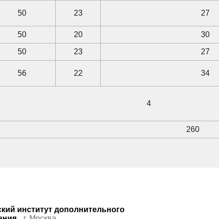
50
23
27
50
20
30
50
23
27
56
22
34
4
260
кий институт дополнительного
ения
г. Москва