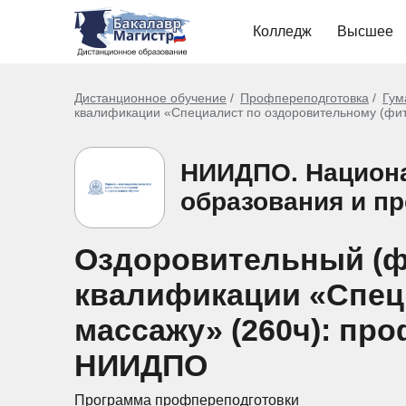
Колледж
Высшее
Дистанционное обучение
Профпереподготовка
Гум
квалификации «Специалист по оздоровительному (фит
НИИДПО. Национа
образования и п
Оздоровительный (ф
квалификации «Спец
массажу» (260ч): пр
НИИДПО
Программа профпереподготовки