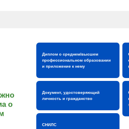
Диплом о среднем/высшем
профессиональном образовании
и приложение к нему
Документ, удостоверяющий
ожно
личность и гражданство
а о
м
СНИЛС