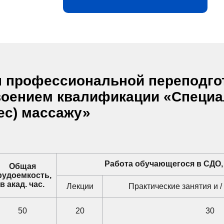
 профессиональной переподго
воением квалификации «Специа
ес) массажу»
Работа обучающегося в СДО, в
Общая
рудоемкость,
в акад. час.
Лекции
Практические занятия и /
50
20
30