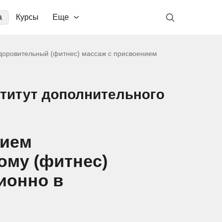
а
Курсы
Еще
доровительный (фитнес) массаж с присвоением
титут дополнительного
нием
ому (фитнес)
ионно в