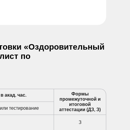
товки «Оздоровительный
лист по
Формы
 акад. час.
промежуточной и
итоговой
 или тестирование
аттестации (ДЗ, З)
З