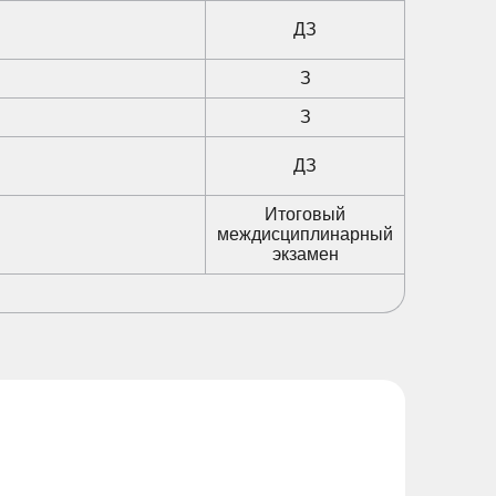
ДЗ
З
З
ДЗ
Итоговый
междисциплинарный
экзамен