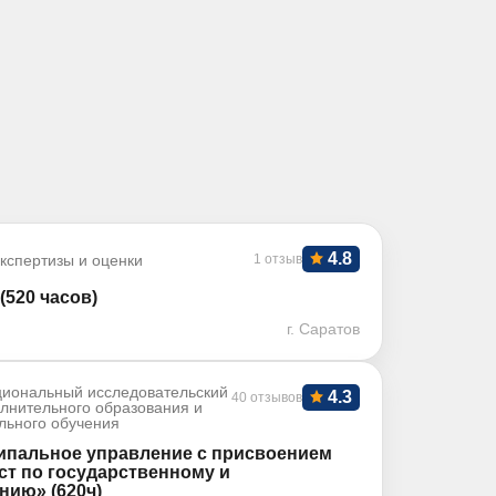
4.8
кспертизы и оценки
1 отзыв
(520 часов)
г. Саратов
иональный исследовательский
4.3
40 отзывов
олнительного образования и
льного обучения
ипальное управление с присвоением
т по государственному и
ию» (620ч)