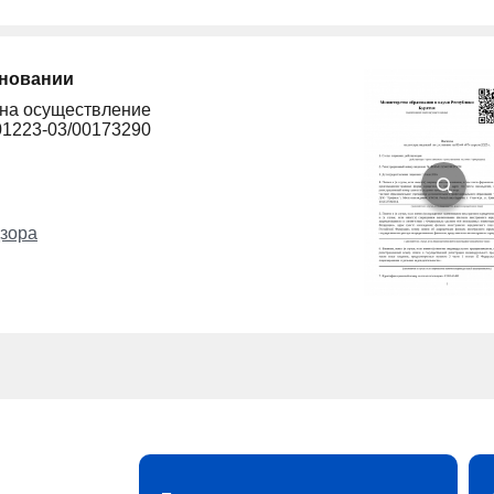
сновании
 на осуществление
01223-03/00173290
зора