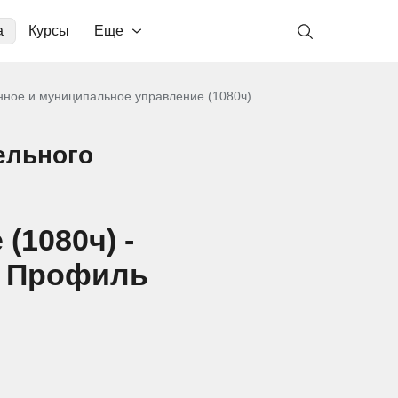
а
Курсы
Еще
нное и муниципальное управление (1080ч)
ельного
(1080ч) -
О Профиль