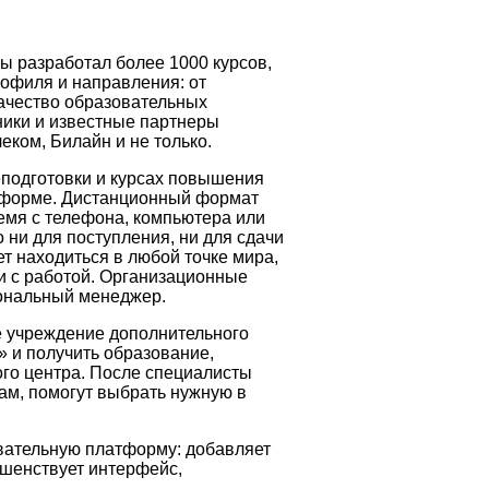
ы разработал более 1000 курсов,
рофиля и направления: от
Качество образовательных
ики и известные партнеры
еком, Билайн и не только.
подготовки и курсах повышения
тформе. Дистанционный формат
емя с телефона, компьютера или
ни для поступления, ни для сдачи
т находиться в любой точке мира,
и с работой. Организационные
ональный менеджер.
е учреждение дополнительного
 и получить образование,
ого центра. После специалисты
м, помогут выбрать нужную в
вательную платформу: добавляет
шенствует интерфейс,