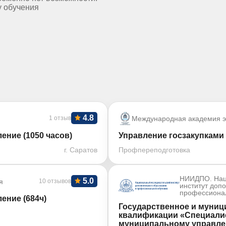
у обучения
4.8
1 отзыв
Международная академия э
ение (1050 часов)
Управление госзакупками 
г. Саратов
Профпереподготовка
НИИДПО. Нац
5.0
я
10 отзывов
институт доп
профессиона
ение (684ч)
Государственное и муниц
квалификации «Специалис
муниципальному управлен