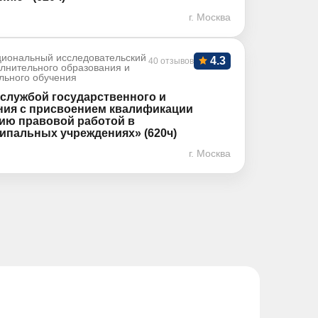
г. Москва
иональный исследовательский
4.3
40 отзывов
олнительного образования и
льного обучения
службой государственного и
ния с присвоением квалификации
ию правовой работой в
ипальных учреждениях» (620ч)
г. Москва