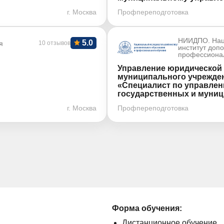
г. Москва
Профпереподготовка
НИИДПО. Нац
5.0
я
10 отзывов
институт доп
профессиона
Управление юридической 
муниципального учрежде
«Специалист по управлен
государственных и муниц
г. Москва
Профпереподготовка
Форма обучения:
Дистанционное обучение