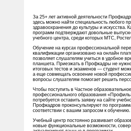
За 25+ лет активной деятельности Профкадр
здесь можно найти специальность любого п
здравоохранения до культуры и искусства. 
программ подтверждают довольные выпускн
учебного центра, среди которых МТС, Ростел
Обучение на курсах профессиональной пере
квалификации организовано на онлайн пла
позволяет слушателям учиться в удобное вр
планшета. Приезжать в Профкадры не нужно 
итоговых тестов и экзаменов — студент може
а еще совмещать освоение новой професси
вопросы слушателям помогает решить перс
Чтобы поступить в Частное образовательно
профессионального образования «‎Профиль»
потребуется оставить заявку на сайте учебн
Профкадров проконсультируют по программа
соответствии с вашим запросом к обучению.
Учебный центр постоянно развивает образо
новые функциональные возможности, совер
актуализирует данные в программах.