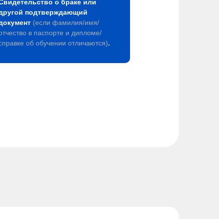
Свидетельство о браке или
другой подтверждающий
документ
(если фамилия/имя/
отчество в паспорте и дипломе/
справке об обучении отличаются)
.