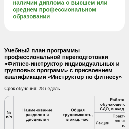
наличии диплома о высшем или
среднем профессиональном
образовании
Учебный план программы
профессиональной переподготовки
«Фитнес-инструктор индивидуальных и
групповых программ» с присвоением
квалификации «Инструктор по фитнесу»
Срок обучения: 28 недель
Работа
обучающегос
СДО, в акад. ч
Наименование
Общая
№
разделов и
трудоемкость,
Практич
п/п
дисциплин
в акад. час.
занятия
Лекции
или