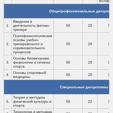
тестиро
Общепрофессиональные дисципл
Введение в
1.
деятельность фитнес-
50
20
30
тренера
Психофизиологические
основы учебно-
2.
тренировочного и
50
20
30
соревновательного
процессов
Основы биомеханики,
3.
физиологии и гигиены
50
20
30
спорта
Основы спортивной
4.
50
20
30
медицины
Специальные дисциплины
Теория и методика
5.
физической культуры и
56
22
34
спорта
Технологии и методика