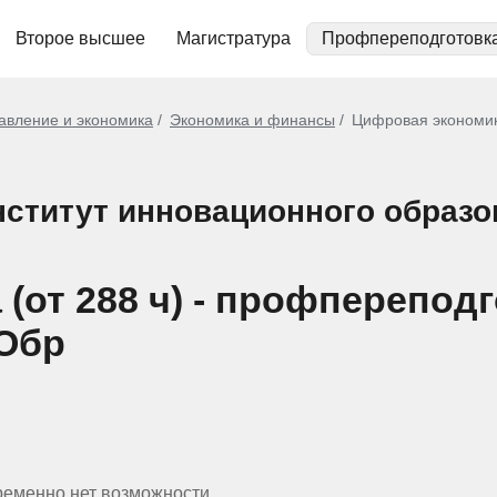
Второе высшее
Магистратура
Профпереподготовк
авление и экономика
Экономика и финансы
Цифровая экономика
ститут инновационного образо
(от 288 ч) - профперепод
Обр
ременно нет возможности.