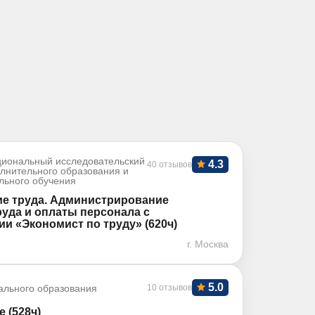
иональный исследовательский
4.3
40 отзывов
олнительного образования и
льного обучения
е труда. Администрирование
уда и оплаты персонала с
и «Экономист по труду» (620ч)
г. Москва
5.0
ального образования
10 отзывов
 (528ч)