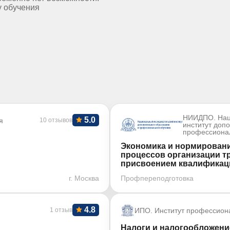
у обучения
НИИДПО. Нац
5.0
я
10 отзывов
институт доп
профессиона
Экономика и нормировани
процессов организации тр
присвоением квалификаци
г. Москва
Профпереподготовка
4.8
1 отзыв
ИПО. Институт профессион
Налоги и налогообложение