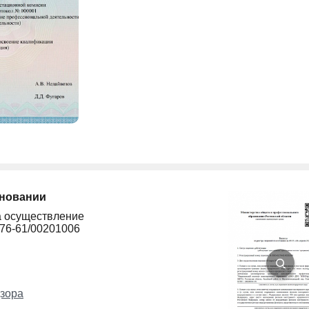
сновании
а осуществление
276-61/00201006
зора