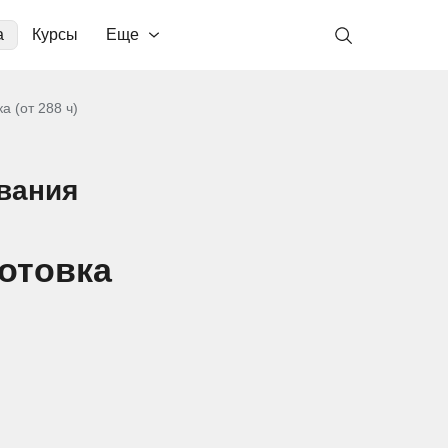
а
Курсы
Еще
 (от 288 ч)
вания
готовка