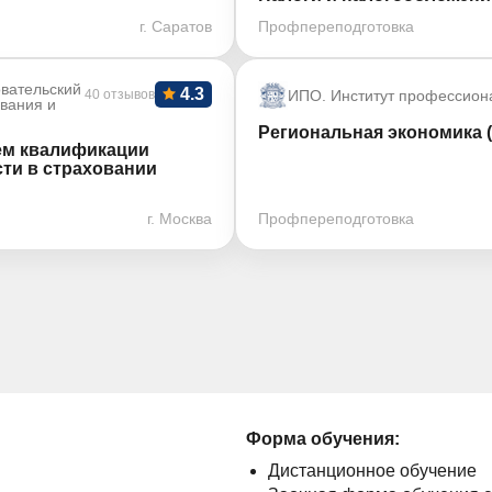
г. Саратов
Профпереподготовка
вательский
4.3
40 отзывов
ИПО. Институт профессион
ования и
Региональная экономика (
ем квалификации
ти в страховании
г. Москва
Профпереподготовка
Форма обучения:
Дистанционное обучение