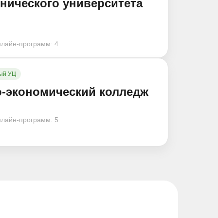
хнического университета
нлайн-программ:
4
ый УЦ
о-экономический колледж
нлайн-программ:
5