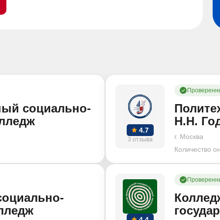
Проверенн
ный социально-
Полите
олледж
Н.Н. Го
4.7
г. Москва
3 отзыва
Количество о
Проверенн
социально-
Коллед
лледж
госуда
4.4