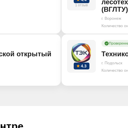
лесоте
1 отзыв
(ВГЛТУ)
г. Воронеж
Количество о
Проверенн
ской открытый
Техник
г. Подольск
4.3
Количество о
ентре