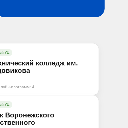
ый УЦ
хнический колледж им.
довикова
нлайн-программ:
4
ый УЦ
ж Воронежского
рственного