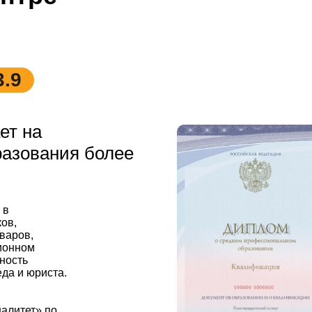
3.9
ет на
разования более
 в
ков,
варов,
ционном
ность
да и юриста.
алитет» по