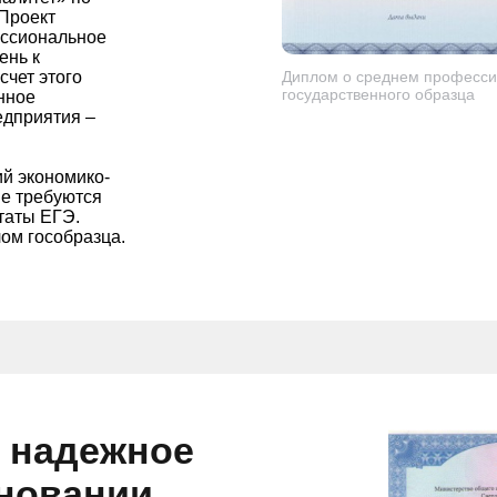
Проект
ессиональное
ень к
счет этого
Диплом о среднем професси
государственного образца
нное
едприятия –
ий экономико-
не требуются
таты ЕГЭ.
ом гособразца.
и надежное
сновании