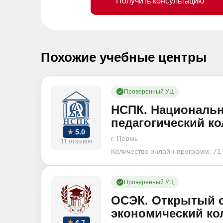
Получить консультацию
Похожие учебные центры
Проверенный УЦ
НСПК. Националь
педагогический к
5.0
г. Пермь
11 отзывов
Количество онлайн-программ:
71
Проверенный УЦ
ОСЭК. Открытый 
экономический ко
4.7