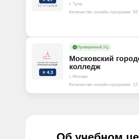
г. Тула
10 отзывов
Количество онлайн-программ:
58
Проверенный УЦ
Московский город
колледж
4.3
г. Москва
Количество онлайн-программ:
12
Об учебном ц