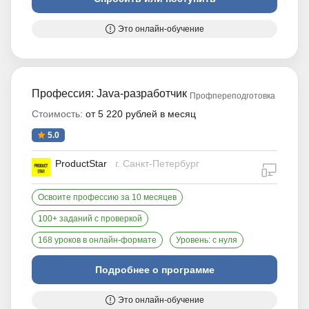
Это онлайн-обучение
Профессия: Java-разработчик
Профпереподготовка
Стоимость:
от 5 220 рублей в месяц
5.0
ProductStar
г. Санкт-Петербург
дистан
Освоите профессию за 10 месяцев
100+ заданий с проверкой
168 уроков в онлайн-формате
Уровень: с нуля
Подробнее о программе
Это онлайн-обучение