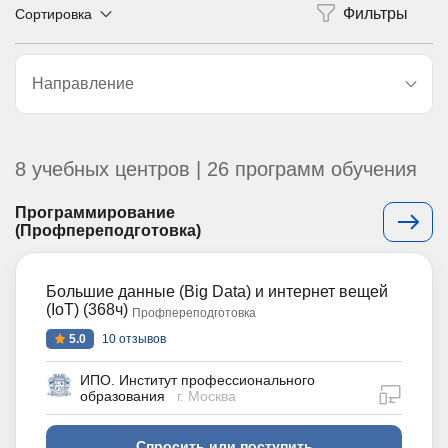
Сортировка
Направление
8 учебных центров | 26 программ обучения
Программирование
(Профпереподготовка)
Большие данные (Big Data) и интернет вещей
(IoT) (368ч)
Профпереподготовка
5.0
10 отзывов
ИПО. Институт профессионального
дистан
образования
г. Москва
Спросить или поступить