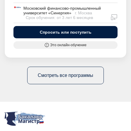
Московский финансово-промышленный
университет «Синергия»
г. Москва
дистан
Срок обучения: от 3 лет 6 месяцев
Спросить или поступить
Это онлайн-обучение
Смотреть все программы