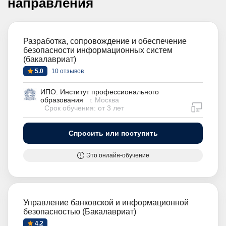
направления
Разработка, сопровождение и обеспечение
безопасности информационных систем
(бакалавриат)
5.0
10 отзывов
ИПО. Институт профессионального
образования
г. Москва
дистан
Срок обучения: от 3 лет
Спросить или поступить
Это онлайн-обучение
Управление банковской и информационной
безопасностью (Бакалавриат)
4.2