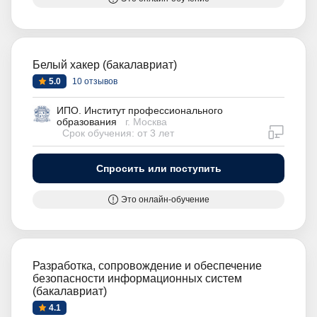
Белый хакер (бакалавриат)
5.0
10 отзывов
ИПО. Институт профессионального
образования
г. Москва
дистан
Срок обучения: от 3 лет
Спросить или поступить
Это онлайн-обучение
Разработка, сопровождение и обеспечение
безопасности информационных систем
(бакалавриат)
4.1