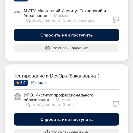
МИТУ. Московский Институт Технологий и
Управления
г. Москва
дистан
Срок обучения: от 3 лет 6 месяцев
Спросить или поступить
Это онлайн-обучение
Тестирование и DevOps (бакалавриат)
5.0
10 отзывов
ИПО. Институт профессионального
образования
г. Москва
дистан
Срок обучения: от 3 лет
Спросить или поступить
Это онлайн-обучение