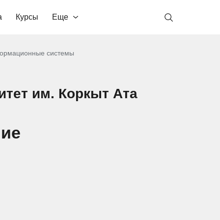
а
Курсы
Еще
ормационные системы
тет им. Коркыт Ата
ние