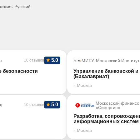
чения:
Русский
5.0
я
10 отзывов
МИТУ. Московский Институт
е безопасности
Управление банковской 
(Бакалавриат)
г. Москва
Московский финансо
5.0
я
10 отзывов
«Синергия»
Разработка, сопровожден
информационных систем 
г. Москва