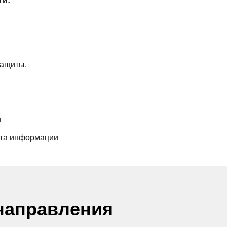
защиты.
я
ита информации
направления