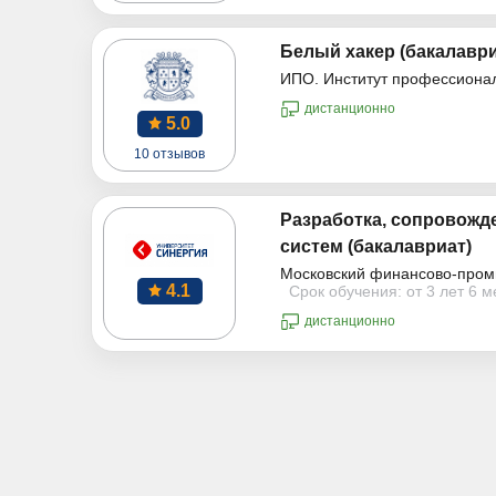
Белый хакер (бакалаври
ИПО. Институт профессиона
дистанционно
5.0
10 отзывов
Разработка, сопровожд
систем (бакалавриат)
Московский финансово-пром
4.1
Срок обучения: от 3 лет 6 
дистанционно