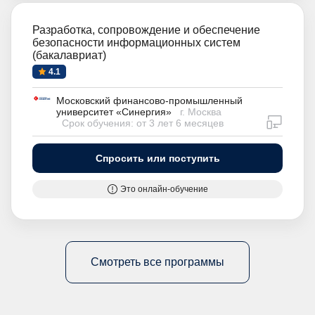
Разработка, сопровождение и обеспечение
безопасности информационных систем
(бакалавриат)
4.1
Московский финансово-промышленный
университет «Синергия»
г. Москва
дистан
Срок обучения: от 3 лет 6 месяцев
Спросить или поступить
Это онлайн-обучение
Смотреть все программы