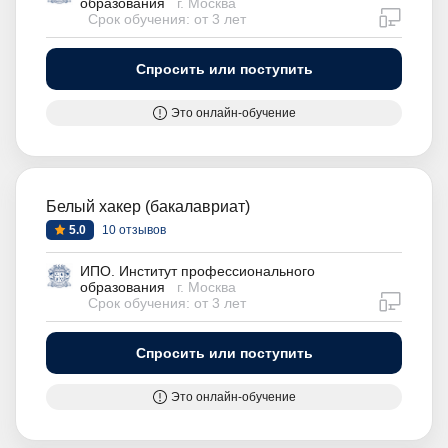
образования
г. Москва
дистан
Срок обучения: от 3 лет
Спросить или поступить
Это онлайн-обучение
Белый хакер (бакалавриат)
5.0
10 отзывов
ИПО. Институт профессионального
образования
г. Москва
дистан
Срок обучения: от 3 лет
Спросить или поступить
Это онлайн-обучение