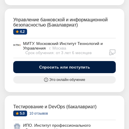
Управление банковской и информационной
безопасностью (Бакалавриат)
4.2
МИТУ. Московский Институт Технологий и
Управления
г. Москва
дистан
Срок обучения: от 3 лет 6 месяцев
Спросить или поступить
Это онлайн-обучение
Тестирование и DevOps (бакалавриат)
5.0
10 отзывов
ИПО. Институт профессионального