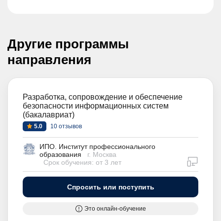
Другие программы
направления
Разработка, сопровождение и обеспечение
безопасности информационных систем
(бакалавриат)
5.0
10 отзывов
ИПО. Институт профессионального
образования
г. Москва
дистан
Срок обучения: от 3 лет
Спросить или поступить
Это онлайн-обучение