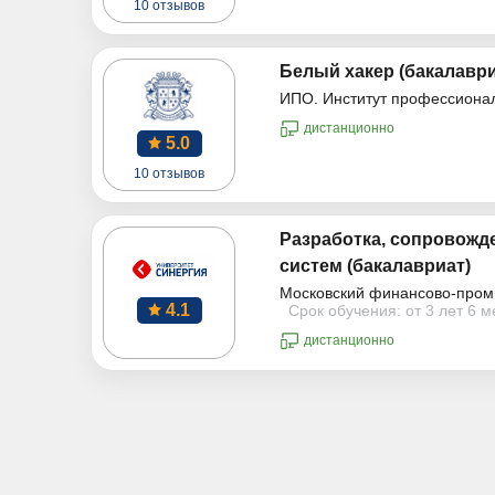
10 отзывов
Белый хакер (бакалаври
ИПО. Институт профессиона
дистанционно
5.0
10 отзывов
Разработка, сопровожд
систем (бакалавриат)
Московский финансово-пром
4.1
Срок обучения: от 3 лет 6 
дистанционно