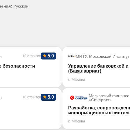
чения:
Русский
5.0
я
10 отзывов
МИТУ. Московский Институт
е безопасности
Управление банковской 
(Бакалавриат)
г. Москва
Московский финансо
5.0
я
10 отзывов
«Синергия»
Разработка, сопровожден
информационных систем 
г. Москва