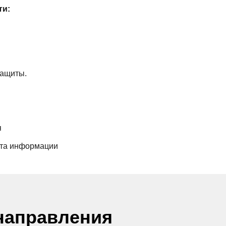
ти:
защиты.
я
ита информации
направления