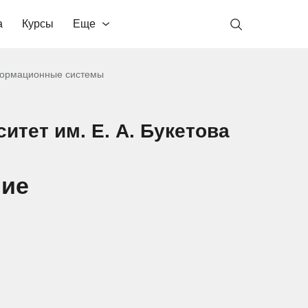
а
Курсы
Еще
ормационные системы
итет им. Е. А. Букетова
ние