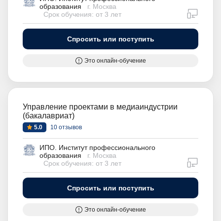
образования
г. Москва
дистан
Срок обучения: от 3 лет
Спросить или поступить
Это онлайн-обучение
Управление проектами в медиаиндустрии
(бакалавриат)
5.0
10 отзывов
ИПО. Институт профессионального
образования
г. Москва
дистан
Срок обучения: от 3 лет
Спросить или поступить
Это онлайн-обучение