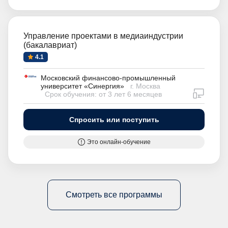
Управление проектами в медиаиндустрии
(бакалавриат)
4.1
Московский финансово-промышленный
университет «Синергия»
г. Москва
дистан
Срок обучения: от 3 лет 6 месяцев
Спросить или поступить
Это онлайн-обучение
Смотреть все программы