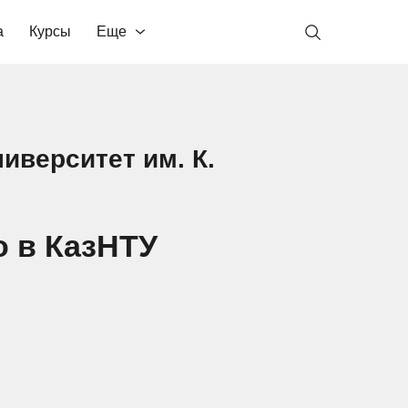
а
Курсы
Еще
иверситет им. К.
 в КазНТУ