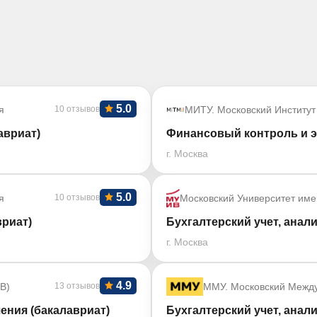
5.0
я
10 отзывов
МИТУ. Московский Институт
авриат)
Финансовый контроль и э
г. Москва
5.0
я
10 отзывов
Московский Университет име
риат)
Бухгалтерский учет, анали
г. Москва
4.9
В)
13 отзывов
ММУ. Московский Межд
ения (бакалавриат)
Бухгалтерский учет, анали