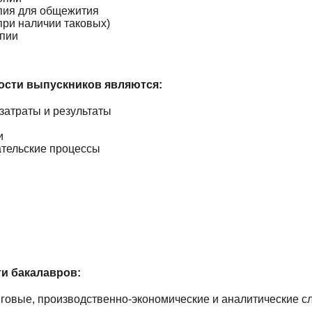
пия для общежития
при наличии таковых)
опии
сти выпускников являются:
затраты и результаты
и
ательские процессы
и бакалавров:
говые, производственно-экономические и аналитические с