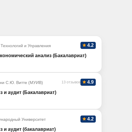
4.2
 Технологий и Управления
кономический анализ (Бакалавриат)
4.9
ни С.Ю. Витте (МУИВ)
13 отзывов
з и аудит (Бакалавриат)
4.2
ународный Университет
з и аудит (бакалавриат)