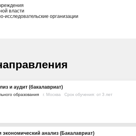
учреждения
ной власти
о-исследовательские организации
направления
лиз и аудит (бакалавриат)
льного образования
г. Москва
Срок обучения: от 3 лет
 экономический анализ (Бакалавриат)