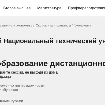
Второе высшее
Магистратура
Профпереподготовк
авление и экономика
Экономика и финансы
Экономика
й Национальный технический ун
образование дистанционно
вайте сессии, не выходя из дома.
бразца
ременно нет возможности.
у обучения
чения:
Русский