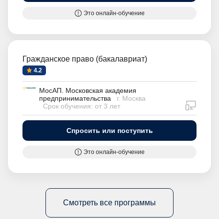
Это онлайн-обучение
Гражданское право (бакалавриат)
4.2
МосАП. Московская академия
предпринимательства
г. Москва
дистан
Срок обучения: от 3 лет
Спросить или поступить
Это онлайн-обучение
Смотреть все программы