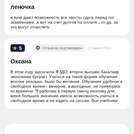
учебного заведения есть учебники и примерные
вопросы для рассмотрения. Вы также как и заочники
леночка
делаете курсовые и отчеты по практике, дипломную
работу.
в вузе дают возможность все хвосты сдать перед гос
экзаменами, а вот на счет долгов по оплате - то да, за
это могут отчислить
5
Отзыв не подтвержден
11 июня 2014
Оксана
В этом году закончила ФЗДО, второе высшее бакалавр
экономики бухучет. Учиться на такой форме обучения
вполне реально, было бы желание. Обучение удобное в
свободное время - вечером, в выходные, не привязана
ко времени. Я работаю в первую смену поэтому для
меня большое значение имела возможность учиться в
свободное время и не ездить на сессии. Все учебники
выкладываются в эл.виде на учебном сайте, тесты
(экзамены) по предметам также сдавали на учебном
сайте. Сессия идет обычно недели 2, открываются
тесты, все тесты на время, через определенное время
тест закрывается и не важно успели ответить или нет,
автоматически выставляется оценка по количеству
набранных баллов. Контрольные работы также