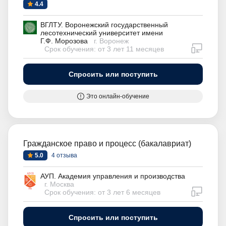
4.4
ВГЛТУ. Воронежский государственный
лесотехнический университет имени
Г.Ф. Морозова
г. Воронеж
дистан
Срок обучения: от 3 лет 11 месяцев
Спросить или поступить
Это онлайн-обучение
Гражданское право и процесс (бакалавриат)
5.0
4 отзыва
АУП. Академия управления и производства
г. Москва
дистан
Срок обучения: от 3 лет 6 месяцев
Спросить или поступить