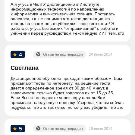
А я учусь в ЧелГУ дистанционно в Институте
информационных технологий по направлению
Информатика и вычислительная техника. Поступать
опасался, т.к. не понимал что такое дистанционка -
теперь на своем опыте убедился - оно того стоит! Я
работаю, учусь без всяких "отпрашиваний" с работы и
унижении перед руководством.Рекомендую ИИТ тем, кто
хочет получить вышку по ИТ-направлениям!
4
Отзыв не подтвержден
24 июня 2014
Светлана
Дистанционное обучение проходит таким образом: Вам
присылают тесты по интернету, на решение теста
дается определенное время от 30 до 40 минут, в
зависимости сколько будет вопросов их от 15 до 35.
Если Вы его не сдадите через пару недель Вам
присылают следующую попытку. Уверена, что вы сейчас
подумали, что это так легко, но хочу вас убедить, что это
не совсем так. Чтобы сдать тест надо готовиться, если
Вы думаете, что вы будете листать учебники или
страницы интернета, то вы возможно забыли, что время
ограниченно, а ведь нужно прочитать и вопрос и
5
Отзыв не подтвержден
18 июня 2014
варианты ответов. Для подготовки к тестам на сайте