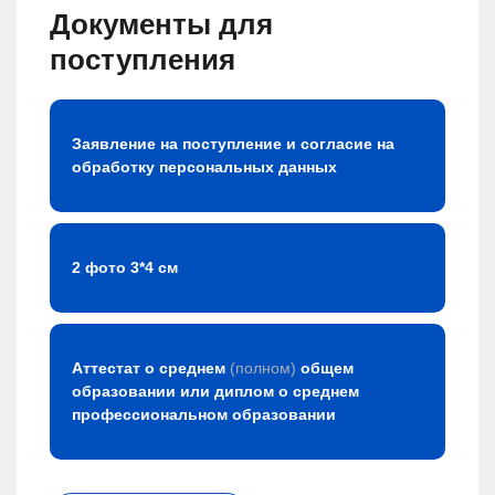
Документы для
выкладывали на сайте в эл.виде, курсовые работы и
практики и диплом сдавали обычно на бумаге. По
поступления
окончании обучения были госэкзамены, сдавали очно
госкомиссии по билетам, диплом также защищается
очно перед комиссией. Есть возможность брать
учебники из библиотеки вуза бесплатно, также каждый
семестр выдают методички по предметам на
постоянное пользование, есть еще эл.библиотека - там
Заявление на поступление и согласие на
много учебников по разным дисциплинам. В общем
обработку персональных данных
меня такая форма обучения устроила, единственное в
чем сложность - нужно изучать все практически
самостоятельно, разбираться в заданиях и выполнять
их, методисты и преподаватели конечно помогают,
консультируют, но в основном, все изучали сами, нужна
усидчивость и самодисциплина. А так рекомендую -
2 фото 3*4 см
вполне реально таким образом получить высшее
образование, особенно для тех кто не имеет
возможности ходить на сессии, отпрашиваться с
работы......
Аттестат о среднем
(полном)
общем
образовании или диплом о среднем
профессиональном образовании