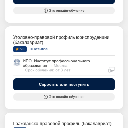
Это онлайн-обучение
Уголовно-правовой профиль юриспруденции
(бакалавриат)
5.0
10 отзывов
ИПО. Институт профессионального
образования
г. Москва
дистан
Срок обучения: от 3 лет
Спросить или поступить
Это онлайн-обучение
Гражданско-правовой профиль (бакалавриат)