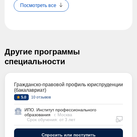
Посмотреть все
Другие программы
специальности
Гражданско-правовой профиль юриспруденции
(бакалавриат)
5.0
10 отзывов
ИПО. Институт профессионального
образования
г. Москва
дистан
Срок обучения: от 3 лет
Спросить или поступить