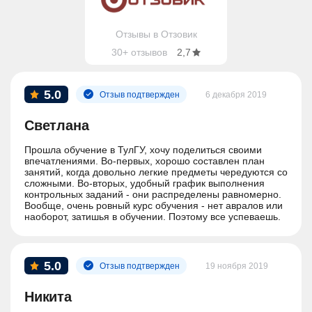
Отзывы в Отзовик
30+ отзывов
2,7
5.0
Отзыв подтвержден
6 декабря 2019
Светлана
Прошла обучение в ТулГУ, хочу поделиться своими
впечатлениями. Во-первых, хорошо составлен план
занятий, когда довольно легкие предметы чередуются со
сложными. Во-вторых, удобный график выполнения
контрольных заданий - они распределены равномерно.
Вообще, очень ровный курс обучения - нет авралов или
наоборот, затишья в обучении. Поэтому все успеваешь.
Лектор по информатике вообще супер-профи: дал
столько знаний, что хватит на всю жизнь. Впрочем, все
лекции достаточно интересные и глубокие. Рекомендую
всем этот вуз: преподавание Бухгалтерского учета,
5.0
Отзыв подтвержден
19 ноября 2019
анализа и аудита здесь поставлено хорошо.
Никита