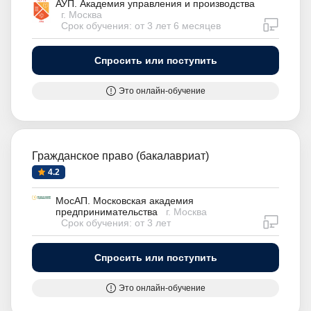
АУП. Академия управления и производства
г. Москва
дистан
Срок обучения: от 3 лет 6 месяцев
Спросить или поступить
Это онлайн-обучение
Гражданское право (бакалавриат)
4.2
МосАП. Московская академия
предпринимательства
г. Москва
дистан
Срок обучения: от 3 лет
Спросить или поступить
Это онлайн-обучение