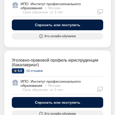
ИПО. Институт профессионального
образования
г. Москва
дистан
Срок обучения: от 3 лет
Спросить или поступить
Это онлайн-обучение
Уголовно-правовой профиль юриспруденции
(бакалавриат)
5.0
10 отзывов
ИПО. Институт профессионального
образования
г. Москва
дистан
Срок обучения: от 3 лет
Спросить или поступить
Это онлайн-обучение