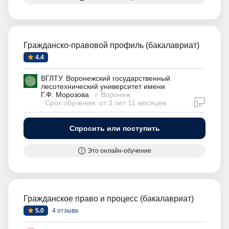
Гражданско-правовой профиль (бакалавриат)
4.4
ВГЛТУ. Воронежский государственный
лесотехнический университет имени
Г.Ф. Морозова
г. Воронеж
дистан
Срок обучения: от 3 лет 11 месяцев
Спросить или поступить
Это онлайн-обучение
Гражданское право и процесс (бакалавриат)
5.0
4 отзыва