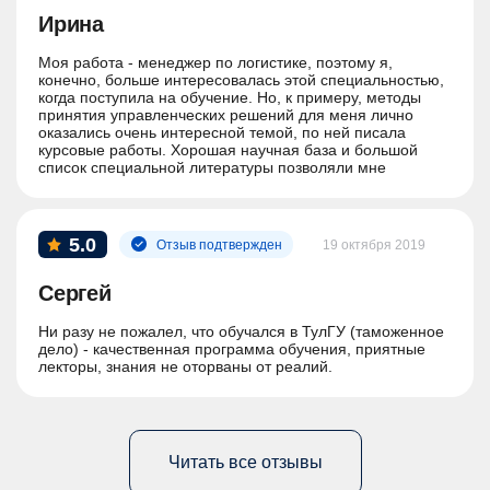
Ирина
Моя работа - менеджер по логистике, поэтому я,
конечно, больше интересовалась этой специальностью,
когда поступила на обучение. Но, к примеру, методы
принятия управленческих решений для меня лично
оказались очень интересной темой, по ней писала
курсовые работы. Хорошая научная база и большой
список специальной литературы позволяли мне
усваивать знания легко и быстро. Спасибо ТулГУ.
5.0
Отзыв подтвержден
19 октября 2019
Сергей
Ни разу не пожалел, что обучался в ТулГУ (таможенное
дело) - качественная программа обучения, приятные
лекторы, знания не оторваны от реалий.
Читать все отзывы