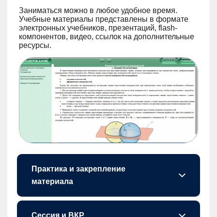
Заниматься можно в любое удобное время.
Учебные материалы представлены в формате
электронных учебников, презентаций, flash-
компонентов, видео, ссылок на дополнительные
ресурсы.
Практика и закрепление
материала
Чтобы закрепить знания, студенты проходят онлайн-тестирование после каждой лекции.
Для отработки навыков есть практические и самостоятельные работы, контрольные, курсовые работы и проекты – в зависимости от специальности и программы.
Сессия и ВКР