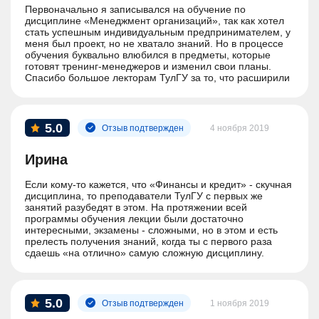
Первоначально я записывался на обучение по
дисциплине «Менеджмент организаций», так как хотел
стать успешным индивидуальным предпринимателем, у
меня был проект, но не хватало знаний. Но в процессе
обучения буквально влюбился в предметы, которые
готовят тренинг-менеджеров и изменил свои планы.
Спасибо большое лекторам ТулГУ за то, что расширили
мои горизонты. Тестовые задания составлены очень
интересно: они не только проверяют знания, но и
контролируют, как ты будешь поступать в сложной
ситуации. В общем, максимально приближенное
5.0
Отзыв подтвержден
4 ноября 2019
обучение к реальности. Обучение живое и интересное.
Ирина
Если кому-то кажется, что «Финансы и кредит» - скучная
дисциплина, то преподаватели ТулГУ с первых же
занятий разубедят в этом. На протяжении всей
программы обучения лекции были достаточно
интересными, экзамены - сложными, но в этом и есть
прелесть получения знаний, когда ты с первого раза
сдаешь «на отлично» самую сложную дисциплину.
Очень много конкретных примеров и разборов
практических задач, никакой воды и лекций «ради
галочки».
5.0
Отзыв подтвержден
1 ноября 2019