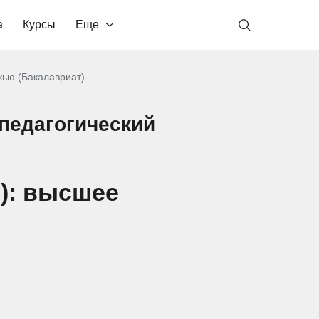
а
Курсы
Еще
ью (Бакалавриат)
педагогический
): высшее