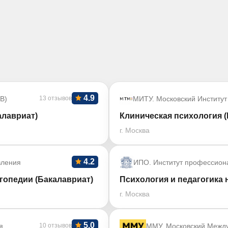
4.9
В)
13 отзывов
МИТУ. Московский Институт
алавриат)
Клиническая психология (
г. Москва
4.2
вления
ИПО. Институт профессион
гопедии (Бакалавриат)
Психология и педагогика 
г. Москва
5.0
я
10 отзывов
ММУ. Московский Межд