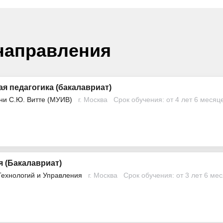
направления
я педагогика (бакалавриат)
ни С.Ю. Витте (МУИВ)
г. Москва
Срок обучения: от 4 лет 6 месяц
 (Бакалавриат)
Технологий и Управления
г. Москва
Срок обучения: от 3 лет 6 ме