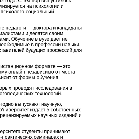
92 года. С тех пор выпустилось
лизируется на психологии и
й психолого-социальный
е педагоги — доктора и кандидаты
иалистами и делятся своим
ми. Обучение в вузе дает не
и необходимые в профессии навыки.
дставителей будущих профессий для
в дистанционном формате — это
мму онлайн независимо от места
висит от формы обучения.
торых проводят исследования в
огопедических технологий.
егодно выпускают научную,
 Университет издает 5 собственных
к рецензируемых научных изданий и
ерситета студенты принимают
о-практических семинарах и