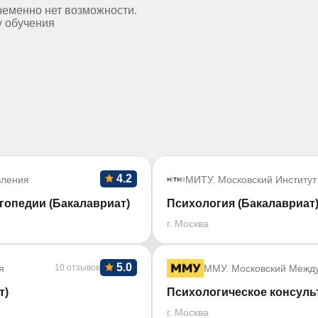
ременно нет возможности.
у обучения
4.2
вления
МИТУ. Московский Институт
гопедии (Бакалавриат)
Психология (Бакалавриат
г. Москва
5.0
я
10 отзывов
ММУ. Московский Межд
т)
Психологическое консуль
г. Москва