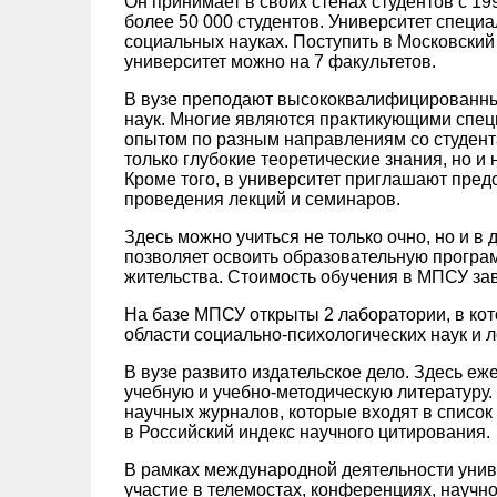
Он принимает в своих стенах студентов с 19
более 50 000 студентов. Университет специа
социальных науках. Поступить в Московски
университет можно на 7 факультетов.
В вузе преподают высококвалифицированны
наук. Многие являются практикующими спец
опытом по разным направлениям со студента
только глубокие теоретические знания, но 
Кроме того, в университет приглашают пре
проведения лекций и семинаров.
Здесь можно учиться не только очно, но и 
позволяет освоить образовательную програ
жительства. Стоимость обучения в МПСУ за
На базе МПСУ открыты 2 лаборатории, в ко
области социально-психологических наук и л
В вузе развито издательское дело. Здесь еж
учебную и учебно-методическую литературу.
научных журналов, которые входят в списо
в Российский индекс научного цитирования.
В рамках международной деятельности унив
участие в телемостах, конференциях, научн