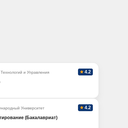
4.2
 Технологий и Управления
)
4.2
ународный Университет
тирование (Бакалавриат)