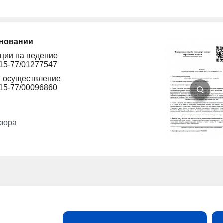
сновании
ции на ведение
15-77/01277547
а осуществление
15-77/00096860
зора