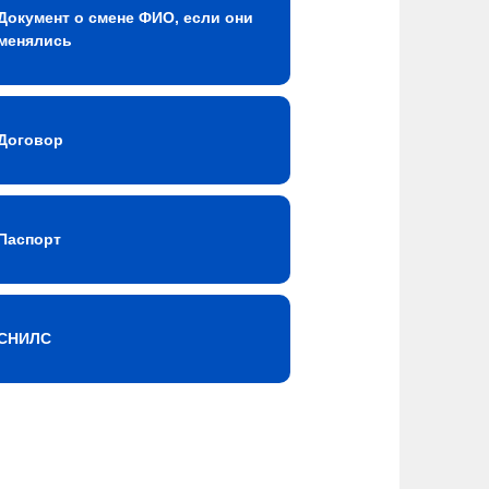
Документ о смене ФИО, если они
менялись
Договор
Паспорт
СНИЛС