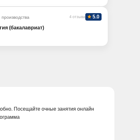
5.0
 производства
4 отзыва
ия (бакалавриат)
добно. Посещайте очные занятия онлайн
рограмма