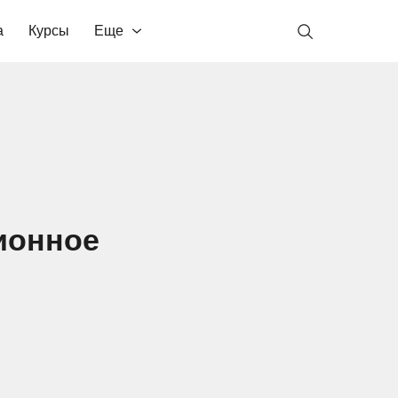
а
Курсы
Еще
ионное