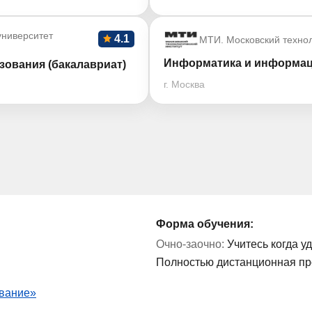
ниверситет
4.1
МТИ. Московский технол
Информатика и информац
зования (бакалавриат)
г. Москва
Форма обучения:
Очно-заочно:
Учитесь когда у
Полностью дистанционная п
ование»