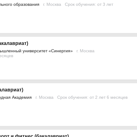
льного образования
г. Москва
Срок обучения: от 3 лет
акалавриат)
ышленный университет «Синергия»
г. Москва
месяцев
алавриат)
одная Академия
г. Москва
Срок обучения: от 2 лет 6 месяцев
порт и фитнес (бакалавриат)