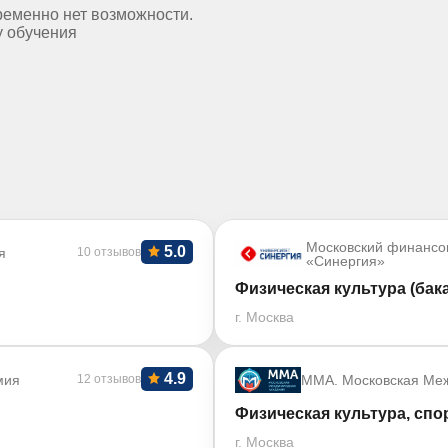
ременно нет возможности.
у обучения
Московский финансо
5.0
я
10 отзывов
«Синергия»
Физическая культура (бак
г. Москва
4.9
мия
12 отзывов
ММА. Московская Ме
Физическая культура, спо
г. Москва