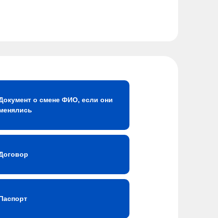
Документ о смене ФИО, если они
менялись
Договор
Паспорт