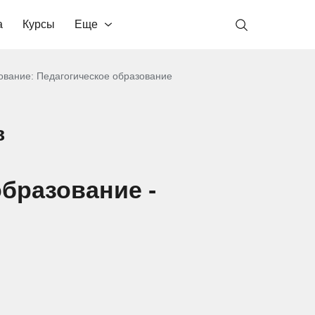
а
Курсы
Еще
ование: Педагогическое образование
в
бразование -