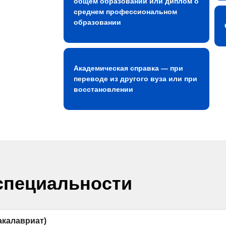
общем образовании или диплом о
среднем профессиональном
образовании
Академическая справка — при
переводе из другого вуза или при
восстановлении
специальности
акалавриат)