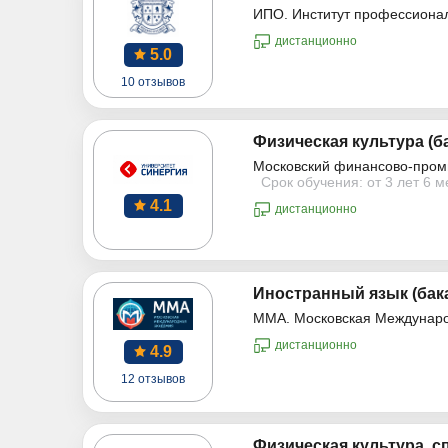
ИПО. Институт профессиона
дистанционно
5.0
10 отзывов
Физическая культура (б
Московский финансово-пром
Срок обучения: от 3 лет 6 
4.1
дистанционно
Иностранный язык (бак
ММА. Московская Междунар
дистанционно
4.9
12 отзывов
Физическая культура, с