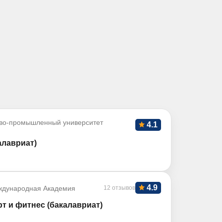
во-промышленный университет
4.1
алавриат)
4.9
ждународная Академия
12 отзывов
рт и фитнес (бакалавриат)