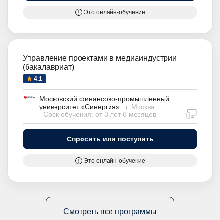
Это онлайн-обучение
Управление проектами в медиаиндустрии
(бакалавриат)
4.1
Московский финансово-промышленный
университет «Синергия»
г. Москва
дистан
Срок обучения: от 3 лет 6 месяцев
Спросить или поступить
Это онлайн-обучение
Смотреть все программы