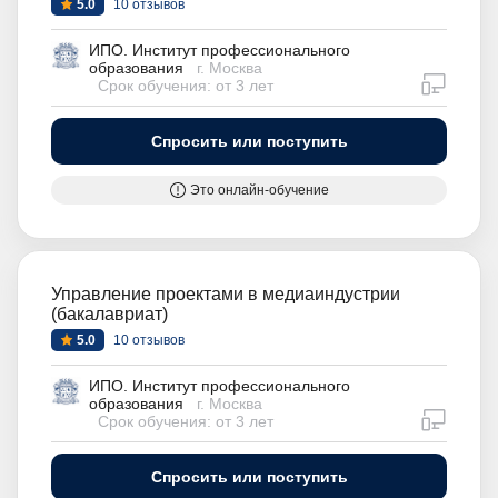
5.0
10 отзывов
ИПО. Институт профессионального
образования
г. Москва
дистан
Срок обучения: от 3 лет
Спросить или поступить
Это онлайн-обучение
Управление проектами в медиаиндустрии
(бакалавриат)
5.0
10 отзывов
ИПО. Институт профессионального
образования
г. Москва
дистан
Срок обучения: от 3 лет
Спросить или поступить