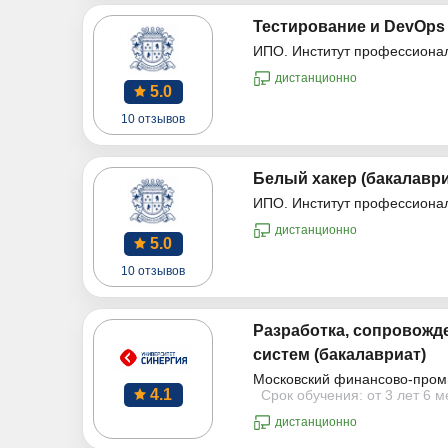
Тестирование и DevOps 
ИПО. Институт профессиона
дистанционно
5.0
10 отзывов
Белый хакер (бакалаври
ИПО. Институт профессиона
дистанционно
5.0
10 отзывов
Разработка, сопровожд
систем (бакалавриат)
Московский финансово-пром
4.1
Срок обучения: от 3 лет 6 
дистанционно