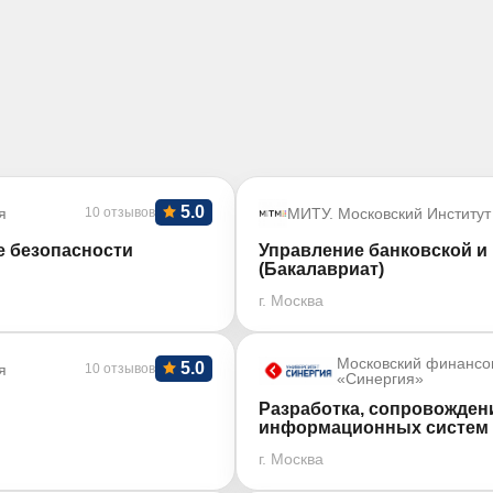
5.0
я
10 отзывов
МИТУ. Московский Институт
е безопасности
Управление банковской 
(Бакалавриат)
г. Москва
Московский финансо
5.0
я
10 отзывов
«Синергия»
Разработка, сопровожден
информационных систем 
г. Москва