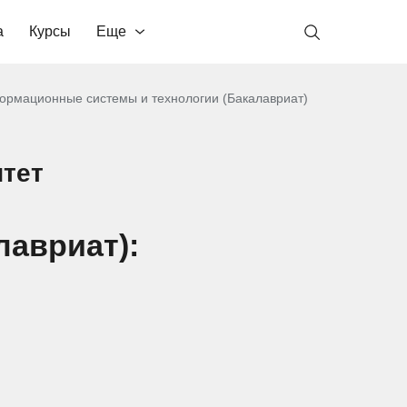
а
Курсы
Еще
рмационные системы и технологии (Бакалавриат)
тет
авриат):