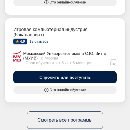
Это онлайн-обучение
Игровая компьютерная индустрия
(бакалавриат)
4.9
13 отзывов
Московский Университет имени С.Ю. Витте
(МУИВ)
г. Москва
дистан
Срок обучения: от 3 лет 6 месяцев
Спросить или поступить
Это онлайн-обучение
Смотреть все программы