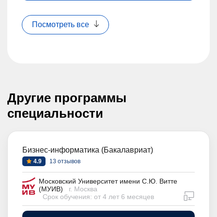
Посмотреть все
Другие программы
специальности
Бизнес-информатика (Бакалавриат)
4.9
13 отзывов
Московский Университет имени С.Ю. Витте
(МУИВ)
г. Москва
дистан
Срок обучения: от 4 лет 6 месяцев