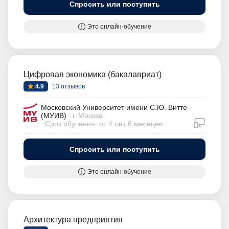
Спросить или поступить
Это онлайн-обучение
Цифровая экономика (бакалавриат)
4.9
13 отзывов
Московский Университет имени С.Ю. Витте
(МУИВ)
г. Москва
дистан
Срок обучения: от 4 лет 6 месяцев
Спросить или поступить
Это онлайн-обучение
Архитектура предприятия