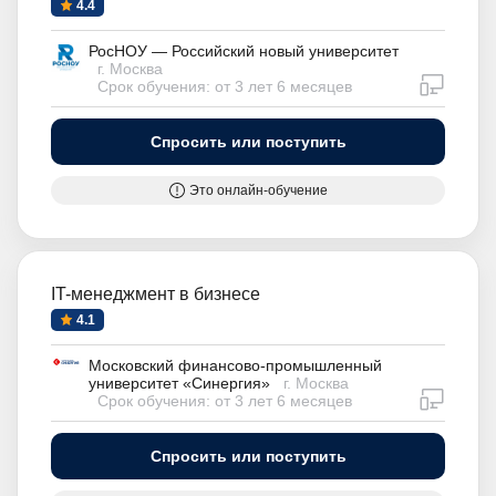
4.4
РосНОУ — Российский новый университет
г. Москва
дистан
Срок обучения: от 3 лет 6 месяцев
Спросить или поступить
Это онлайн-обучение
IT-менеджмент в бизнесе
4.1
Московский финансово-промышленный
университет «Синергия»
г. Москва
дистан
Срок обучения: от 3 лет 6 месяцев
Спросить или поступить