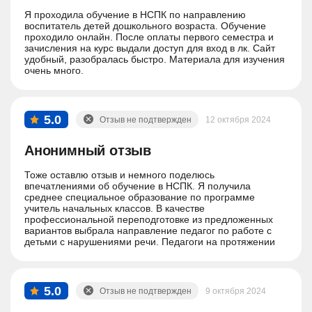
Я проходила обучение в НСПК по направлению
воспитатель детей дошкольного возраста. Обучение
проходило онлайн. После оплаты первого семестра и
зачисления на курс выдали доступ для вход в лк. Сайт
удобный, разобралась быстро. Материала для изучения
очень много.
5.0
Отзыв не подтвержден
12 октября 2024
Анонимный отзыв
Тоже оставлю отзыв и немного поделюсь
впечатлениями об обучение в НСПК. Я получила
среднее специальное образование по программе
учитель начальных классов. В качестве
профессиональной переподготовке из предложенных
вариантов выбрала направление педагог по работе с
детьми с нарушениями речи. Педагоги на протяжении
всего обучения очень помогали в обучении, отвечали на
все вопросы и разъясняли все что было непонятно.
Практические задания иногда вызывали сложности но
все решаемо если чуть-чуть напрячься. Спасибо,
5.0
Отзыв не подтвержден
9 октября 2024
прекрасный опыт!