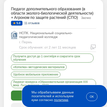
Педагог дополнительного образования (в
области эколого-биологической деятельности)
+ Агроном по защите растений (СПО)
Заочно
5.0
11 отзывов
НСПК. Национальный социально-
педагогический колледж
г. Пермь
дистан
Срок обучения: от 2 лет 11 месяцев
Получите доступ до 1 сентября и сократите срок
обучения
«Копилка» методических материалов
Удобное мобильное приложение
Лауреат конкурса «Образовательная организация XXI
века. Лига лидеров – 2023»
Мы обрабатываем данные
Спросить или поступить
посетителей и используем
OK
куки согласно
политике
.
Это онлайн-обучение