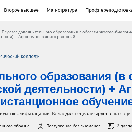
Второе высшее
Магистратура
Профпереподготовк
Педагог дополнительного образования в области эколого-биологи
ьности) + Агроном по защите растений
гический колледж
льного образования (в 
ской деятельности) + А
дистанционное обучени
 двумя квалификациями. Колледж специализируется на соци
енного образца
Поступление без экзаменов
2 дипл