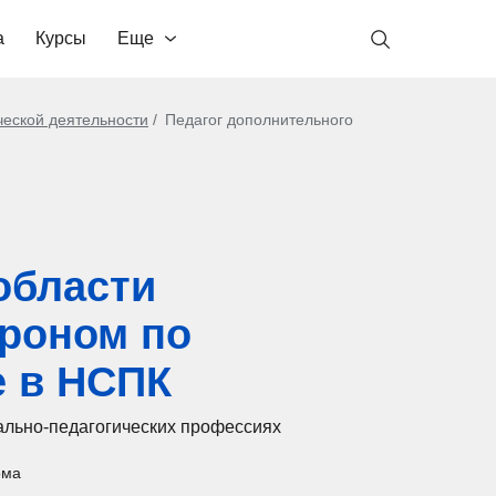
а
Курсы
Еще
ческой деятельности
Педагог дополнительного
области
гроном по
е в НСПК
ально-педагогических профессиях
ома