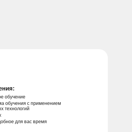
ения:
е обучение
а обучения с применением
х технологий
к
добное для вас время