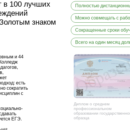
 в 100 лучших
Полностью дистанционн
еждений
Можно совмещать с рабо
 Золотым знаком
Сокращенные сроки обу
Всего на один месяц дол
новным и 44
 Колледж
дагогов,
в,
жет
одход: есть
но сократить
дисциплин с
Диплом о среднем
социально-
профессиональном
образовании государственно
сдавать
образца
уется ЕГЭ.
ЬНАЯ