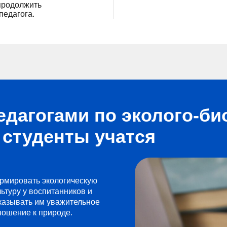
продолжить
педагога.
едагогами по эколого-би
 студенты учатся
рмировать экологическую
льтуру у воспитанников и
казывать им уважительное
ношение к природе.