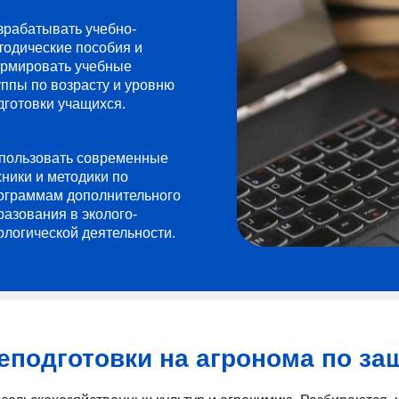
зрабатывать учебно-
тодические пособия и
рмировать учебные
уппы по возрасту и уровню
дготовки учащихся.
пользовать современные
хники и методики по
ограммам дополнительного
разования в эколого-
ологической деятельности.
еподготовки на агронома по за