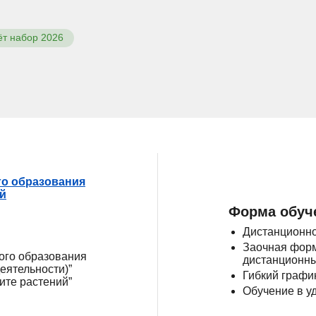
ёт набор 2026
го образования
ой
Форма обуч
Дистанционно
Заочная форм
ого образования
дистанционны
деятельности)”
Гибкий графи
ите растений”
Обучение в у