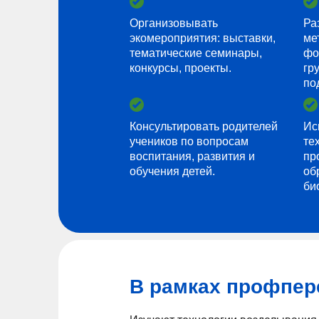
Организовывать
Ра
экомероприятия: выставки,
ме
тематические семинары,
фо
конкурсы, проекты.
гр
по
Консультировать родителей
Ис
учеников по вопросам
те
воспитания, развития и
пр
обучения детей.
об
би
В рамках профпер