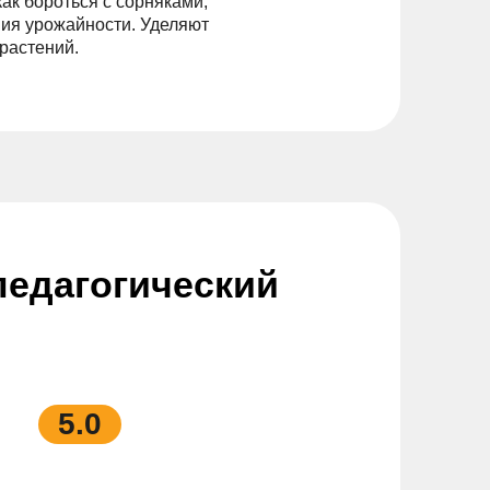
ак бороться с сорняками,
ния урожайности. Уделяют
 растений.
едагогический
5.0