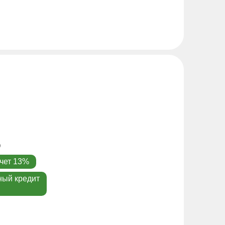
чет 13%
ный кредит