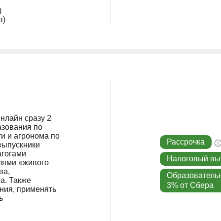
)
в)
нлайн сразу 2
азования по
ти и агронома по
Рассрочка
выпускники
агогами
Налоговый вы
елями «живого
ва,
Образователь
а. Также
3% от Сбера
ния, применять
ь