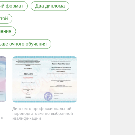
ый формат
Два диплома
той
чения
ьше очного обучения
Диплом о профессиональной
переподготовке по выбранной
го
квалификации