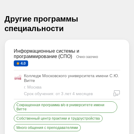
Другие программы
специальности
Информационные системы и
программирование (СПО)
Очно-заочно
4.0
Колледж Московского университета имени С.Ю.
Витте
г. Москва
дистан
Срок обучения: от 3 лет 4 месяцев
Сокращенная программа в/о в университете имени
Витте
Собственный центр практики и трудоустройства
Много общения с преподавателями