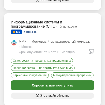
Это онлайн-обучение
Информационные системы и
программирование (СПО)
Очно-заочно
5.0
5 отзывов
ММК — Московский международный колледж
г. Москва
дистан
Срок обучения: от 3 лет 10 месяцев
Стажировки на профильных предприятиях
После колледжа — на третий курс вуза ММА
Карьерные консультации
Международные программы
Спросить или поступить
Это онлайн-обучение