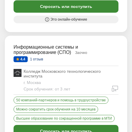
Спросить или поступить
Это онлайн-обучение
Информационные системы и
программирование (СПО)
Заочно
4.4
1 отзыв
Колледж Московского технологического
института
г. Москва
дистан
Срок обучения: от 3 лет
50 компаний-партнеров и помощь в трудоустройстве
Можно сократить срок обучения на 10 месяцев
Высшее образование по сокращенной программе в МТИ
Спросить или поступить