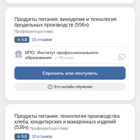
Продукты питания: виноделие и технология
бродильных производств (556ч)
Профпереподготовка
5.0
10 отзывов
ИПО. Институт профессионального
дистан
образования
г. Москва
Спросить или поступить
Это онлайн-обучение
Продукты питания: технология производства
хлеба, кондитерских и макаронных изделий
(536ч)
Профпереподготовка
5.0
10 отзывов