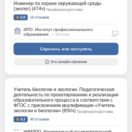
Инженер по охране окружающей среды
(эколог) (474ч)
Профпереподготовка
5.0
10 отзывов
ИПО. Институт профессионального
дистан
образования
г. Москва
Спросить или поступить
Это онлайн-обучение
Учитель биологии и экологии. Педагогическая
деятельность по проектированию и реализации
образовательного процесса в соответствии с
ФГОС с присвоением квалификации «Учитель
экологии и биологии» (850ч)
Профпереподготовка
4.3
40 отзывов
НИИДПО. Национальный исследовательский