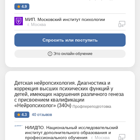
4.9
МИП. Московский институт психологии
дистан
г. Москва
Спросить или поступить
Это онлайн-обучение
Детская нейропсихология. Диагностика и
коррекция высших психических функций у
детей, имеющих нарушения различного генеза
с присвоением квалификации
«Нейропсихолог» (340ч)
Профпереподготовка
4.3
40 отзывов
НИИДПО. Национальный исследовательский
институт дополнительного образования и
дистан
профессионального обучения
г. Москва