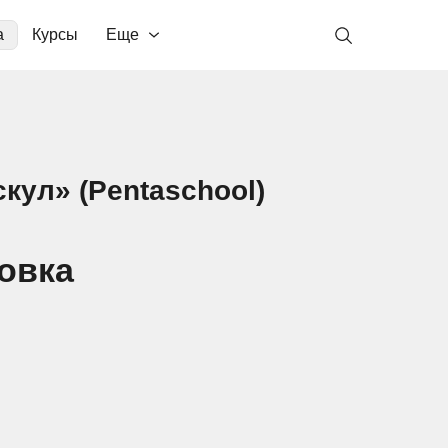
а
Курсы
Еще
кул» (Pentaschool)
овка