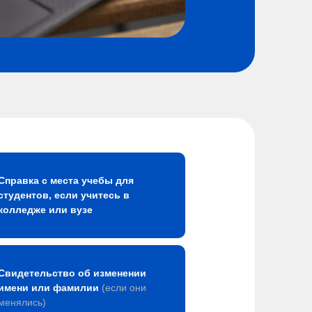
Справка с места учебы для
студентов, если учитесь в
колледже или вузе
Свидетельство об изменении
имени или фамилии
(если они
менялись)