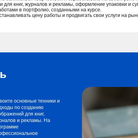
и для книг, журналов и рекламы, оформление упаковки и с
аботами в портфолио, созданными на курсе.
устанавливать цену работы и продвигать свои услуги на рын
сь
воите основные техники и
дходы по созданию
ображений для книг,
рналов и рекламы. На
ограмме
офессиональное