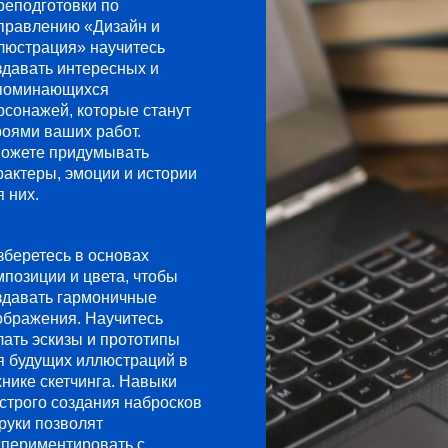
реподготовки по
правлению «Дизайн и
люстрация» научитесь
здавать интересных и
поминающихся
рсонажей, которые станут
роями ваших работ.
ожете придумывать
рактеры, эмоции и истории
я них.
зберетесь в основах
мпозиции и цвета, чтобы
здавать гармоничные
ображения. Научитесь
лать эскизы и прототипы
я будущих иллюстраций в
хнике скетчинга. Навыки
строго создания набросков
 руки позволят
спериментировать с