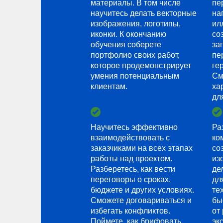
материалы. В том числе
пе
научитесь делать векторные
на
изображения, логотипы,
ил
иконки. К окончанию
со
обучения соберете
за
портфолио своих работ,
пе
которое продемонстрирует
ге
умения потенциальным
См
клиентам.
ха
дл
Научитесь эффективно
Ра
взаимодействовать с
ко
заказчиками на всех этапах
со
работы над проектом.
из
Разберетесь, как вести
де
переговоры о сроках,
дл
бюджете и других условиях.
те
Сможете договариваться и
бы
избегать конфликтов.
от
Поймете, как брифовать
эк