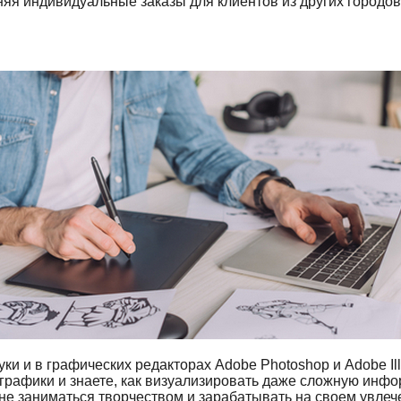
яя индивидуальные заказы для клиентов из других городов 
и и в графических редакторах Adobe Photoshop и Adobe Illu
графики и знаете, как визуализировать даже сложную инф
е заниматься творчеством и зарабатывать на своем увлеч