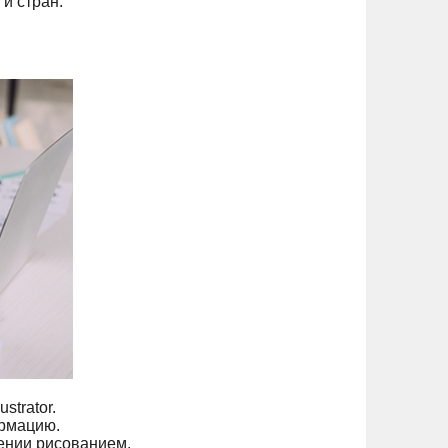
и стран.
strator.
ормацию.
ении рисованием.