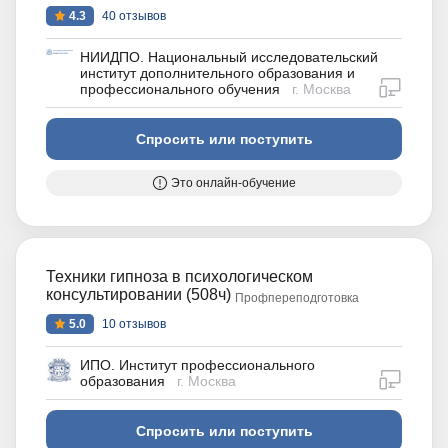
4.3
40 отзывов
НИИДПО. Национальный исследовательский
институт дополнительного образования и
дистан
профессионального обучения
г. Москва
Спросить или поступить
Это онлайн-обучение
Техники гипноза в психологическом
консультировании (508ч)
Профпереподготовка
5.0
10 отзывов
ИПО. Институт профессионального
дистан
образования
г. Москва
Спросить или поступить