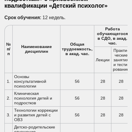
квалификации «Детский психолог»
Срок обучения:
12 недель.
Работа
обучающегося
в СДО, в акад.
час.
№
Общая
Наименование
п/
трудоемкость,
Практи-
дисциплин
п
в акад. час.
ческие
Лекции
занятия
и тести-
рование
Основы
1.
консультативной
56
28
28
психологии
Клиническая
2.
психология детей и
56
28
28
подростков
Технологии коррекции
3.
и развития детей с
56
28
28
ОВЗ
Детско-родительские
отношения,