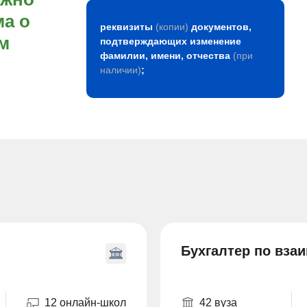
а о
реквизиты
(копии)
документов,
м
подтверждающих изменение
фамилии, имени, отчества
(при
наличии)
;
Бухгалтер по вза
12 онлайн-школ
42 вуза