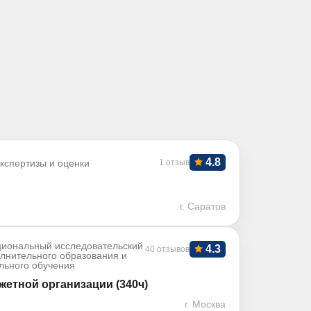
4.8
кспертизы и оценки
1 отзыв
г. Саратов
иональный исследовательский
4.3
40 отзывов
олнительного образования и
льного обучения
жетной организации (340ч)
г. Москва