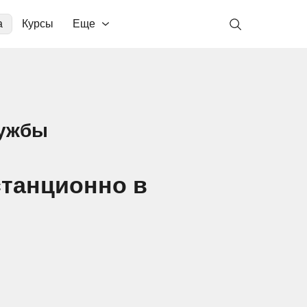
а
Курсы
Еще
лужбы
станционно в