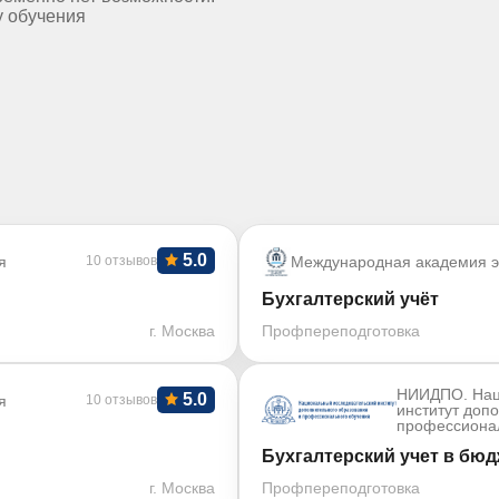
у обучения
5.0
я
10 отзывов
Международная академия э
Бухгалтерский учёт
г. Москва
Профпереподготовка
НИИДПО. Нац
5.0
я
10 отзывов
институт доп
профессиона
Бухгалтерский учет в бюд
г. Москва
Профпереподготовка