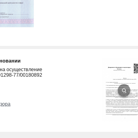
сновании
 на осуществление
01298-77/00180892
зора