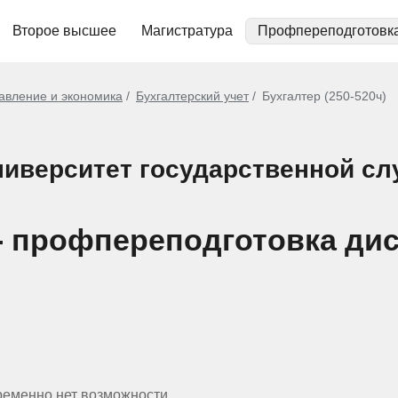
Второе высшее
Магистратура
Профпереподготовк
авление и экономика
Бухгалтерский учет
Бухгалтер (250-520ч)
иверситет государственной с
) - профпереподготовка ди
ременно нет возможности.