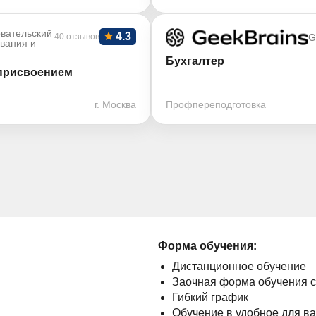
вательский
4.3
40 отзывов
G
ования и
Бухгалтер
 присвоением
г. Москва
Профпереподготовка
Форма обучения:
Дистанционное обучение
Заочная форма обучения 
Гибкий график
Обучение в удобное для в