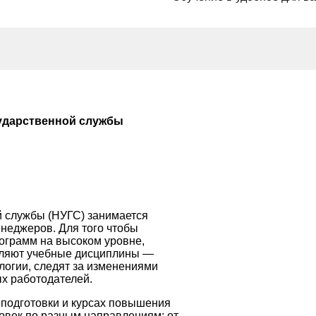
ударственной службы
 службы (НУГС) занимается
неджеров. Для того чтобы
ограмм на высоком уровне,
вляют учебные дисциплины —
логии, следят за изменениями
х работодателей.
подготовки и курсах повышения
овек по разным направлениям: от