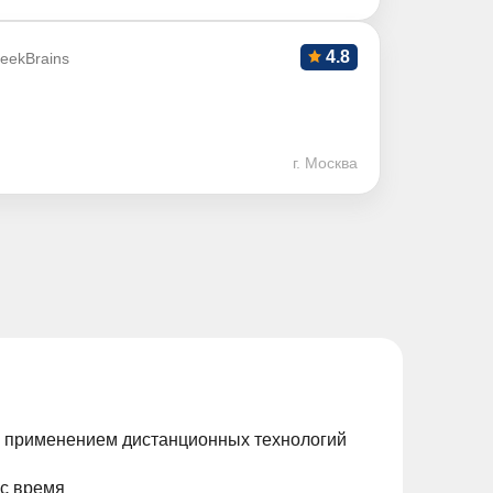
4.8
eekBrains
г. Москва
с применением дистанционных технологий
ас время