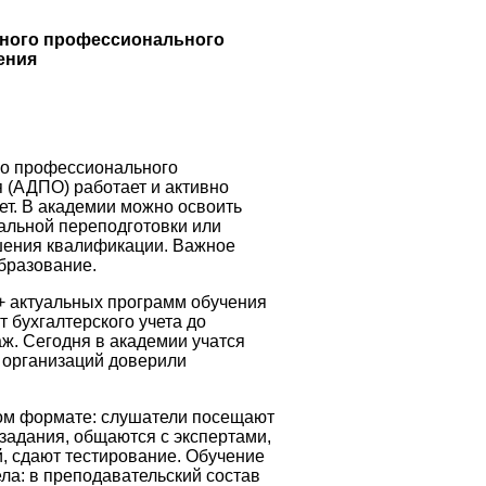
ьного профессионального
ения
го профессионального
 (АДПО) работает и активно
ет. В академии можно освоить
альной переподготовки или
шения квалификации. Важное
бразование.
 актуальных программ обучения
 бухгалтерского учета до
аж. Сегодня в академии учатся
 организаций доверили
ом формате: слушатели посещают
задания, общаются с экспертами,
, сдают тестирование. Обучение
ла: в преподавательский состав