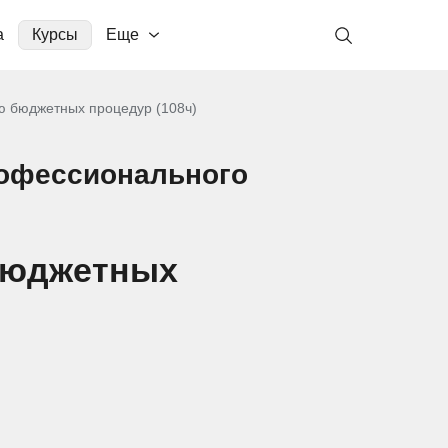
а
Курсы
Еще
ю бюджетных процедур (108ч)
рофессионального
 бюджетных