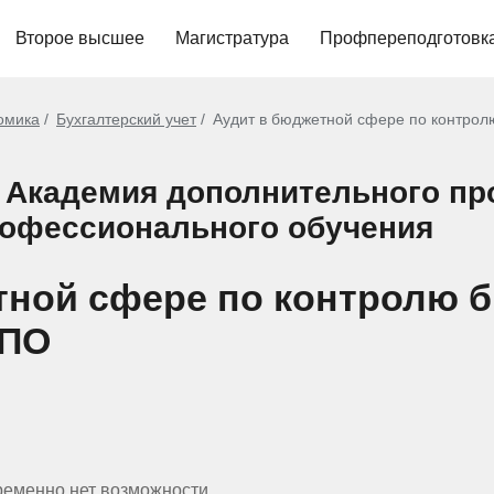
Второе высшее
Магистратура
Профпереподготовк
омика
Бухгалтерский учет
Аудит в бюджетной сфере по контрол
 Академия дополнительного п
рофессионального обучения
етной сфере по контролю
ДПО
ременно нет возможности.