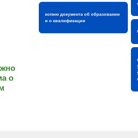
копию документа об образовании
и о квалификации
ожно
а о
м