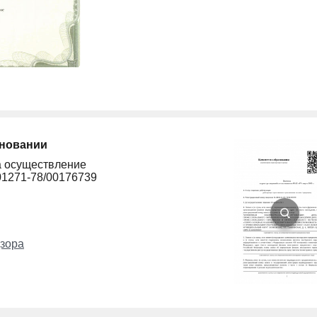
сновании
а осуществление
01271-78/00176739
зора