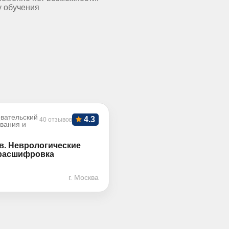
у обучения
вательский
4.3
40 отзывов
ования и
в. Неврологические
 расшифровка
г. Москва