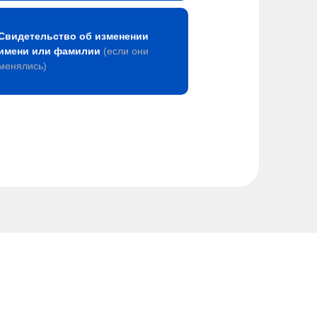
Свидетельство об изменении
имени или фамилии
(если они
менялись)