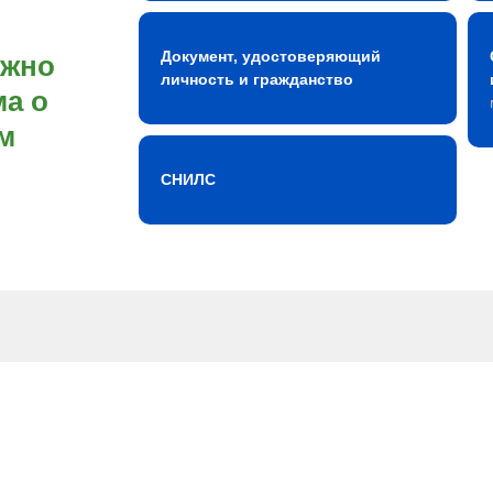
Документ, удостоверяющий
ожно
личность и гражданство
а о
м
СНИЛС