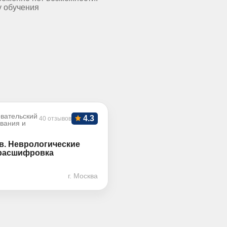
у обучения
вательский
4.3
40 отзывов
ования и
в. Неврологические
 расшифровка
г. Москва