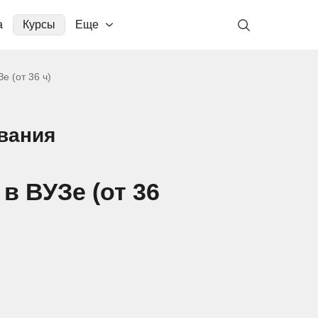
а
Курсы
Еще
е (от 36 ч)
вания
в ВУЗе (от 36