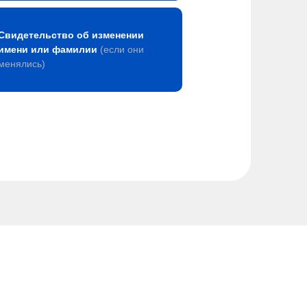
Свидетельство об изменении
имени или фамилии
(если они
менялись)