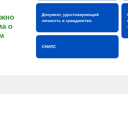
Документ, удостоверяющий
ожно
личность и гражданство
а о
м
СНИЛС