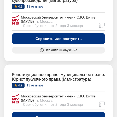
судопроизводстве (магистратура)
4.9
13 отзывов
Московский Университет имени С.Ю. Витте
(МУИВ)
г. Москва
дистан
Срок обучения: от 2 года 3 месяца
Спросить или поступить
Это онлайн-обучение
Конституционное право, муниципальное право.
Юрист публичного права (Магистратура)
4.9
13 отзывов
Московский Университет имени С.Ю. Витте
(МУИВ)
г. Москва
дистан
Срок обучения: от 2 года 3 месяца