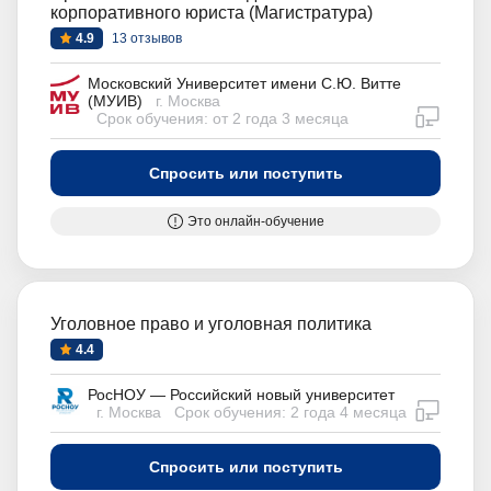
корпоративного юриста (Магистратура)
4.9
13 отзывов
Московский Университет имени С.Ю. Витте
(МУИВ)
г. Москва
дистан
Срок обучения: от 2 года 3 месяца
Спросить или поступить
Это онлайн-обучение
Уголовное право и уголовная политика
4.4
РосНОУ — Российский новый университет
дистан
г. Москва
Срок обучения: 2 года 4 месяца
Спросить или поступить