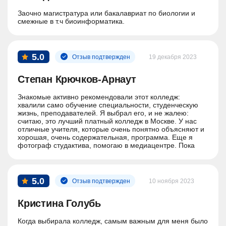
Заочно магистратура или бакалавриат по биологии и
смежные в т.ч биоинформатика.
5.0
Отзыв подтвержден
19 декабря 2023
Степан Крючков-Арнаут
Знакомые активно рекомендовали этот колледж:
хвалили само обучение специальности, студенческую
жизнь, преподавателей. Я выбрал его, и не жалею:
считаю, это лучший платный колледж в Москве. У нас
отличные учителя, которые очень понятно объясняют и
хорошая, очень содержательная, программа. Еще я
фотограф студактива, помогаю в медиацентре. Пока
учусь на очном, но хочу перевестись на дистанционное
обучение, потому что очень многие хвалят онлайн-
платформу колледжа. Колледж дает предостаточно для
того, чтобы пойти в вуз, и после него я буду поступать в
5.0
Отзыв подтвержден
10 ноября 2023
университет – скорей всего, это тоже будет Московский
университет имени С. Ю. Витте.
Кристина Голубь
Когда выбирала колледж, самым важным для меня было