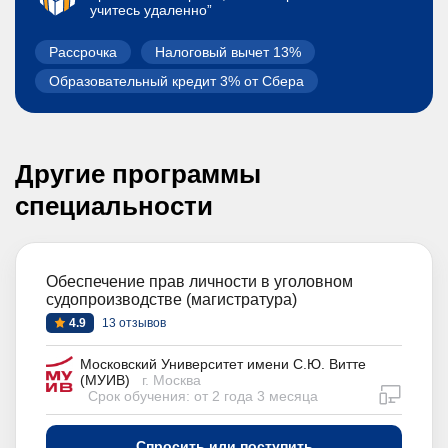
учитесь удаленно”
Рассрочка
Налоговый вычет 13%
Образовательный кредит 3% от Сбера
Другие программы
специальности
Обеспечение прав личности в уголовном
судопроизводстве (магистратура)
4.9
13 отзывов
Московский Университет имени С.Ю. Витте
(МУИВ)
г. Москва
дистан
Срок обучения: от 2 года 3 месяца
Спросить или поступить