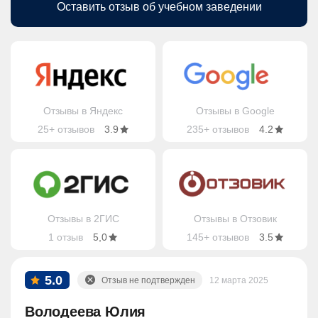
Оставить отзыв об учебном заведении
Отзывы в Яндекс
Отзывы в Google
25+ отзывов
3.9
235+ отзывов
4.2
Отзывы в 2ГИС
Отзывы в Отзовик
1 отзыв
5,0
145+ отзывов
3.5
5.0
Отзыв не подтвержден
12 марта 2025
Володеева Юлия