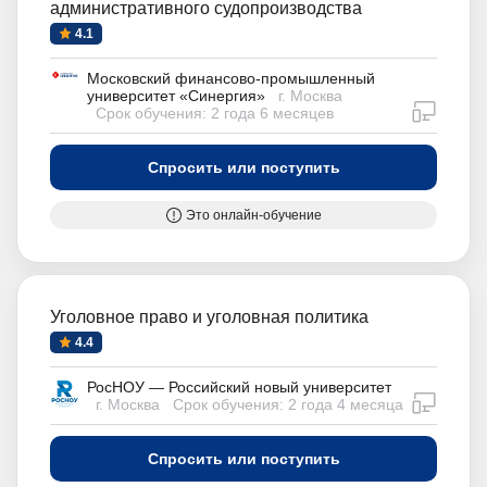
административного судопроизводства
4.1
Московский финансово-промышленный
университет «Синергия»
г. Москва
дистан
Срок обучения: 2 года 6 месяцев
Спросить или поступить
Это онлайн-обучение
Уголовное право и уголовная политика
4.4
РосНОУ — Российский новый университет
дистан
г. Москва
Срок обучения: 2 года 4 месяца
Спросить или поступить