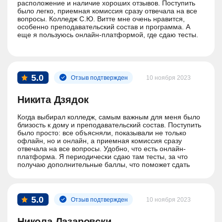
расположение и наличие хороших отзывов. Поступить
было легко, приемная комиссия сразу отвечала на все
вопросы. Колледж С.Ю. Витте мне очень нравится,
особенно преподавательский состав и программа. А
еще я пользуюсь онлайн-платформой, где сдаю тесты.
Преподаватели колледжа всегда на связи: можно
написать лично в мессенджере или связаться с ними
через куратора. Хочу после колледжа поступить в
университет, думаю, что после получения СПО это будет
5.0
Отзыв подтвержден
10 ноября 2023
сделать проще.
Никита Дзядок
Когда выбирал колледж, самым важным для меня было
близость к дому и преподавательский состав. Поступить
было просто: все объясняли, показывали не только
офлайн, но и онлайн, а приемная комиссия сразу
отвечала на все вопросы. Удобно, что есть онлайн-
платформа. Я периодически сдаю там тесты, за что
получаю дополнительные баллы, что поможет сдать
сессию.
Мне нравится, что преподаватели колледжа всегда на
связи, можно задать любой вопрос на паре или
5.0
Отзыв подтвержден
10 ноября 2023
написать после лично каждому на сайте. После
колледжа планирую поступать в университет и уверен,
что обучение здесь подготовит меня на 100%.
Никола Лазаровски