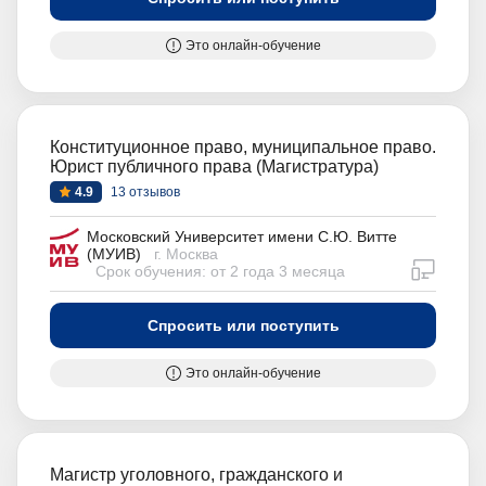
Это онлайн-обучение
Конституционное право, муниципальное право.
Юрист публичного права (Магистратура)
4.9
13 отзывов
Московский Университет имени С.Ю. Витте
(МУИВ)
г. Москва
дистан
Срок обучения: от 2 года 3 месяца
Спросить или поступить
Это онлайн-обучение
Магистр уголовного, гражданского и