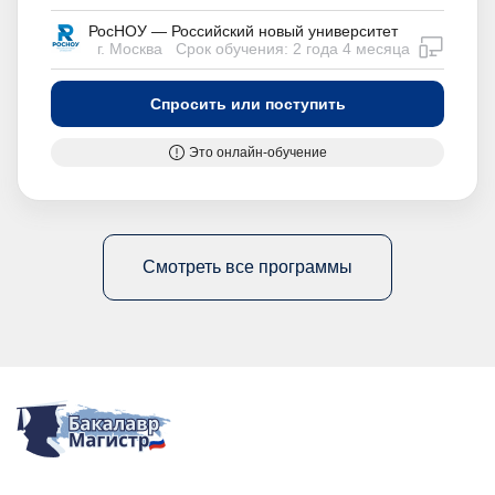
РосНОУ — Российский новый университет
дистан
г. Москва
Срок обучения: 2 года 4 месяца
Спросить или поступить
Это онлайн-обучение
Смотреть все программы