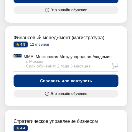
Это онлайн-обучение
Финансовый менеджмент (магистратура)
4.9
12 отзывов
ММА. Московская Международная Академия
г. Москва
дистан
Срок обучения: 2 года 6 месяцев
Спросить или поступить
Это онлайн-обучение
Стратегическое управление бизнесом
4.4