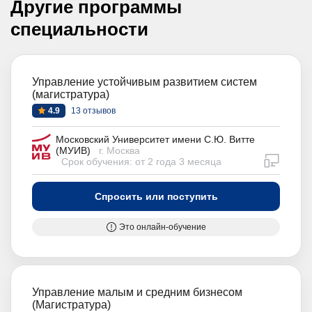
Другие программы
специальности
Управление устойчивым развитием систем
(магистратура)
4.9
13 отзывов
Московский Университет имени С.Ю. Витте
(МУИВ)
г. Москва
дистан
Срок обучения: от 2 года 3 месяца
Спросить или поступить
Это онлайн-обучение
Управление малым и средним бизнесом
(Магистратура)