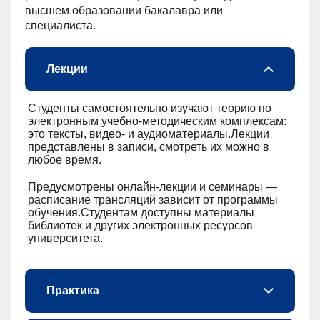
высшем образовании бакалавра или
специалиста.
Лекции
Студенты самостоятельно изучают теорию по
электронным учебно-методическим комплексам:
это тексты, видео- и аудиоматериалы.Лекции
представлены в записи, смотреть их можно в
любое время.
Предусмотрены онлайн-лекции и семинары —
расписание трансляций зависит от программы
обучения.Студентам доступны материалы
библиотек и других электронных ресурсов
университета.
Практика
Для закрепления изученного материала есть автоматические тесты. Кроме того, студенты делают практические задания, проекты, курсовые работы, проходят учебную практику.
Для специальностей, по которым необходима лабораторная практика, есть виртуальная лаборатория с аппаратно-программными учебными симуляторами. Работа в ней не только полностью воссоздает технологическую цепочку лабораторной работы, но и содержит игровые элементы.