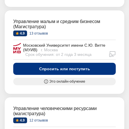
Управление малым и средним бизнесом
(Магистратура)
4.9
13 отзывов
Московский Университет имени С.Ю. Витте
(МУИВ)
г. Москва
дистан
Срок обучения: от 2 года 3 месяца
Спросить или поступить
Это онлайн-обучение
Управление человеческими ресурсами
(магистратура)
4.9
12 отзывов