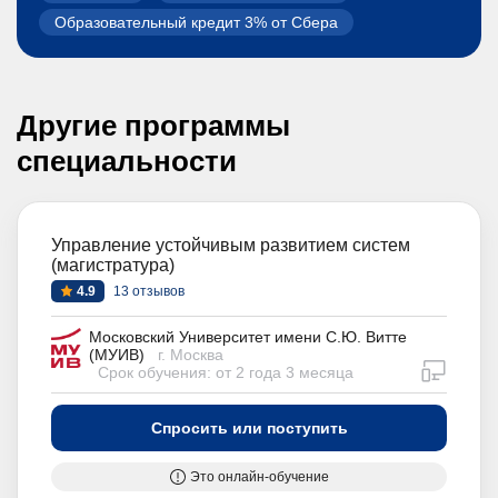
Образовательный кредит 3% от Сбера
Другие программы
специальности
Управление устойчивым развитием систем
(магистратура)
4.9
13 отзывов
Московский Университет имени С.Ю. Витте
(МУИВ)
г. Москва
дистан
Срок обучения: от 2 года 3 месяца
Спросить или поступить
Это онлайн-обучение