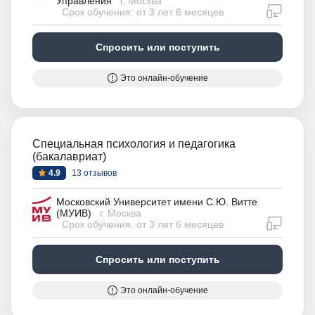
Управления
г. Москва
дистан
Срок обучения: от 3 лет 6 месяцев
Спросить или поступить
Это онлайн-обучение
Специальная психология и педагогика
(бакалавриат)
4.9
13 отзывов
Московский Университет имени С.Ю. Витте
(МУИВ)
г. Москва
дистан
Срок обучения: от 3 лет 6 месяцев
Спросить или поступить
Это онлайн-обучение