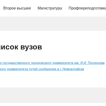
Второе высшее
Магистратура
Профпереподготовк
писок вузов
 государственного технического университета им. И.И. Ползунова
ого университета путей сообщения в г. Новоалтайске