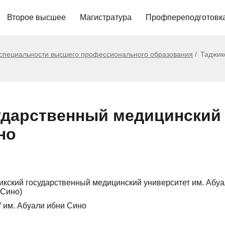
Второе высшее
Магистратура
Профпереподготовк
 специальности высшего профессионального образования
Таджик
ударственный медицинский 
но
икский государственный медицинский университет им. Абуа
 Сино)
 им. Абуали ибни Сино