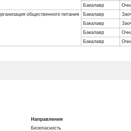
Бакалавр
Очн
 организация общественного питания
Бакалавр
Зао
Бакалавр
Зао
Бакалавр
Очн
Бакалавр
Очн
Направления
Безопасность