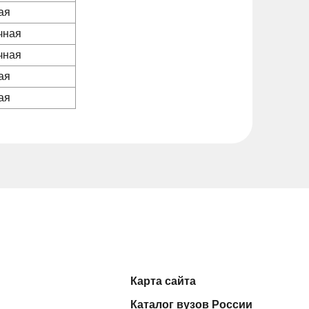
ая
чная
чная
ая
ая
Карта сайта
Каталог вузов России