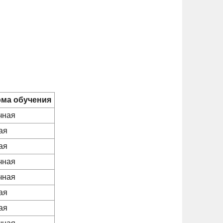
ма обучения
чная
ая
ая
чная
чная
ая
ая