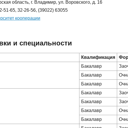
кая область, г. Владимир, ул. Воровского, д. 16
32-51-65, 32-26-56, (39022) 63055
рситет кооперации
вки и специальности
Квалификация
Фор
Бакалавр
Зао
Бакалавр
Очн
Бакалавр
Очн
Бакалавр
Зао
Бакалавр
Зао
Бакалавр
Очн
Бакалавр
Очн