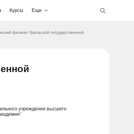
а
Курсы
Еще
нский филиал Уральской государственной
венной
тельного учреждения высшего
академия"