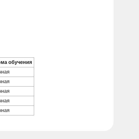
ма обучения
чная
чная
чная
чная
чная