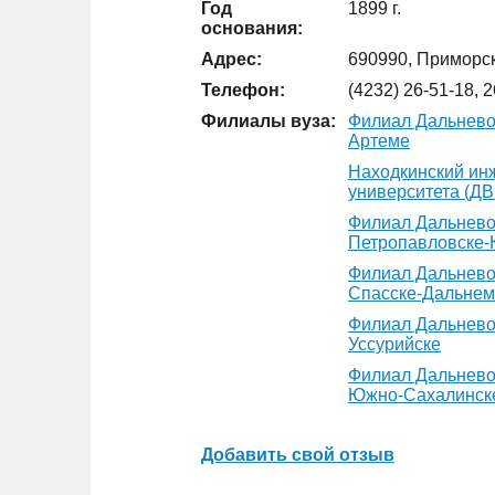
Год
1899 г.
основания:
Адрес:
690990, Приморски
Телефон:
(4232) 26-51-18, 2
Филиалы вуза:
Филиал Дальневос
Артеме
Находкинский инж
университета (Д
Филиал Дальневос
Петропавловске-
Филиал Дальневос
Спасске-Дальнем
Филиал Дальневос
Уссурийске
Филиал Дальневос
Южно-Сахалинск
Добавить свой отзыв