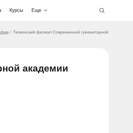
а
Курсы
Еще
офия
Тюменский филиал Современной гуманитарной
рной академии