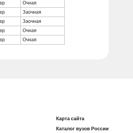
вр
Очная
вр
Заочная
вр
Заочная
вр
Очная
вр
Очная
Карта сайта
Каталог вузов России