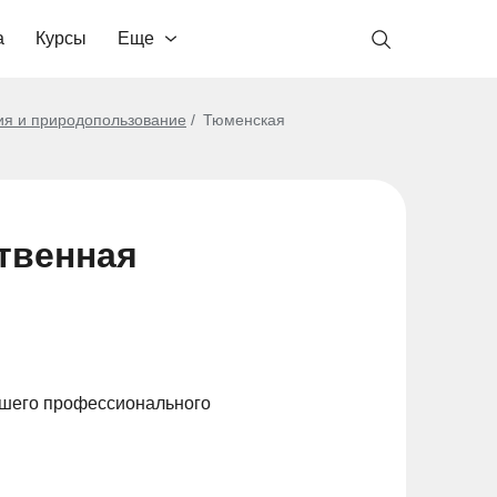
а
Курсы
Еще
ия и природопользование
Тюменская
твенная
сшего профессионального