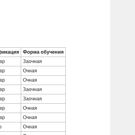
фикация
Форма обучения
вр
Заочная
вр
Очная
вр
Очная
вр
Заочная
вр
Заочная
вр
Очная
вр
Очная
р
Очная