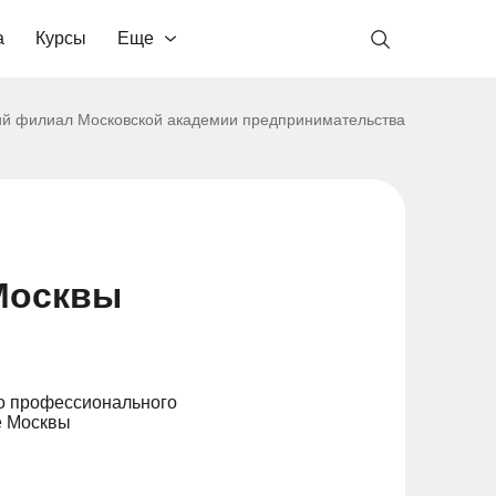
а
Курсы
Еще
ий филиал Московской академии предпринимательства
Москвы
го профессионального
е Москвы