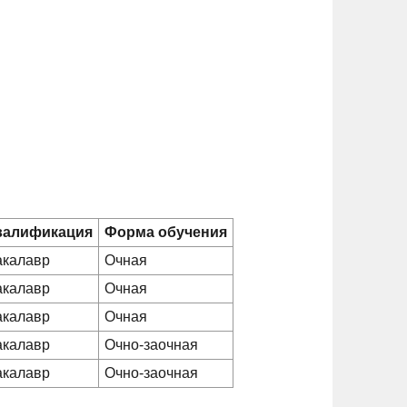
валификация
Форма обучения
акалавр
Очная
акалавр
Очная
акалавр
Очная
акалавр
Очно-заочная
акалавр
Очно-заочная