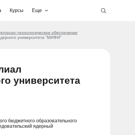
а
Курсы
Еще
укторско-технологическое обеспечение
ядерного университета "МИФИ"
лиал
го университета
ного бюджетного образовательного
едовательский ядерный